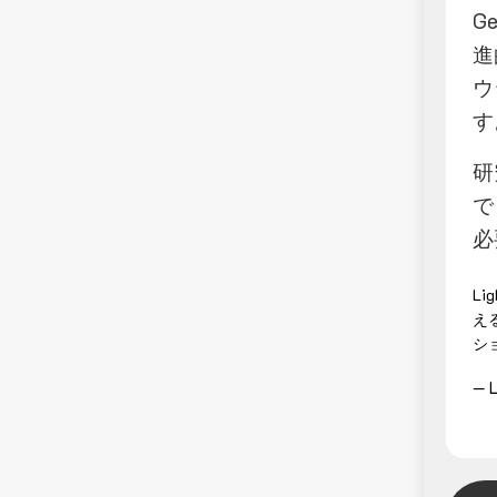
G
進
ウ
す
研
で
必
L
え
シ
— L