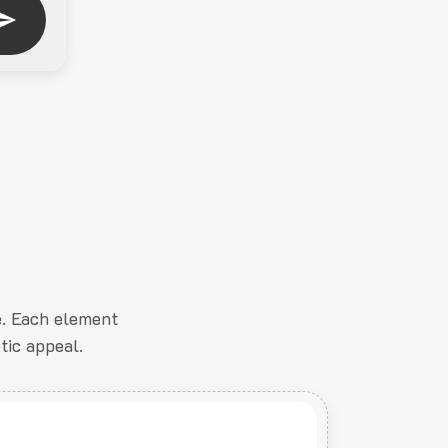
e. Each element
tic appeal.