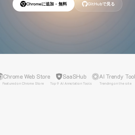
Chromeに追加 - 無料
GitHubで見る
Chrome Web Store
SaaSHub
AI Trendy Too
Featured on Chrome Store
Top 9 AI Annotation Tools
Trending on the site