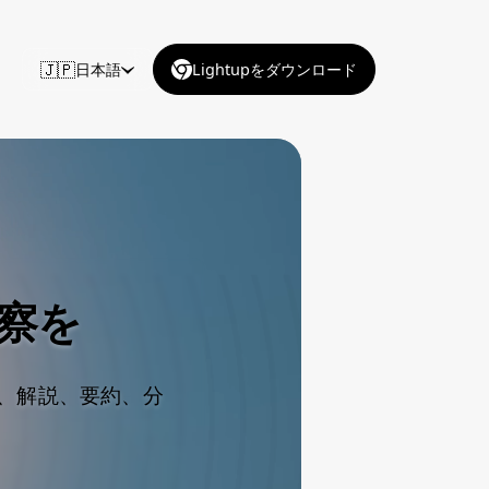
🇯🇵
日本語
Lightupをダウンロード
察を
く、解説、要約、分