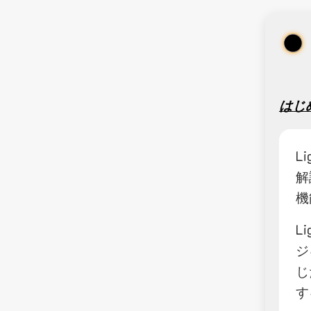
はじ
L
解
機
L
ジ
じ
す