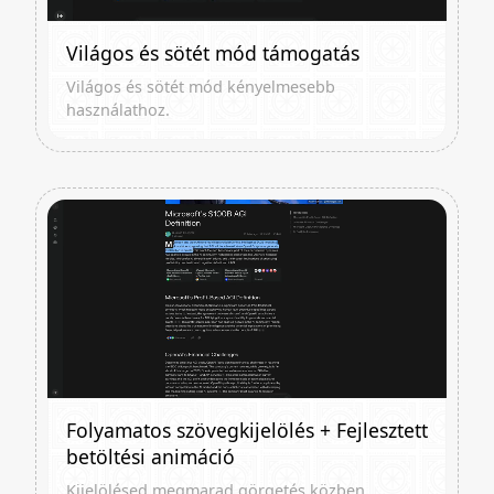
Világos és sötét mód támogatás
Világos és sötét mód kényelmesebb
használathoz.
Folyamatos szövegkijelölés + Fejlesztett
betöltési animáció
Kijelölésed megmarad görgetés közben.