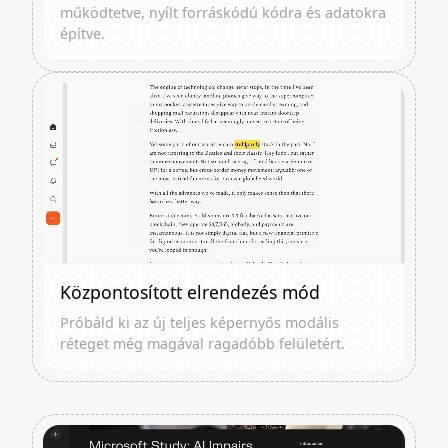
működtetve, nyílt forráskódú kódra és adatokra
építve.
Központosított elrendezés mód
Próbáld ki az új teljes képernyős modális
réteget még magával ragadóbb felületért.