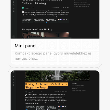
Mini panel
Kompakt lebegő panel gyors műveletekhez és
navigációhoz.