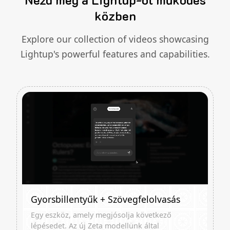
közben
Explore our collection of videos showcasing
Lightup's powerful features and capabilities.
Gyorsbillentyűk + Szövegfelolvasás
Egy eszköz, amely megjósolja következő
lépésedet. Az új Zeta modellünk által