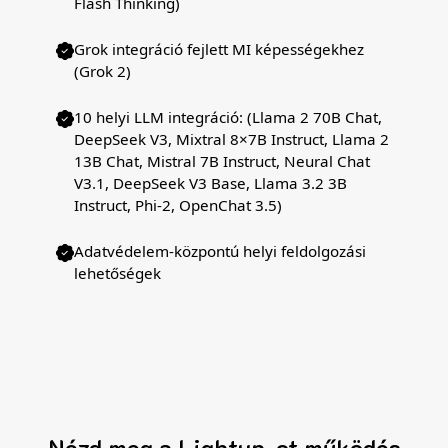
Flash Thinking)
Grok integráció fejlett MI képességekhez
(Grok 2)
10 helyi LLM integráció: (Llama 2 70B Chat,
DeepSeek V3, Mixtral 8×7B Instruct, Llama 2
13B Chat, Mistral 7B Instruct, Neural Chat
V3.1, DeepSeek V3 Base, Llama 3.2 3B
Instruct, Phi-2, OpenChat 3.5)
Adatvédelem-központú helyi feldolgozási
lehetőségek
Nézd meg a Lightup-ot működés