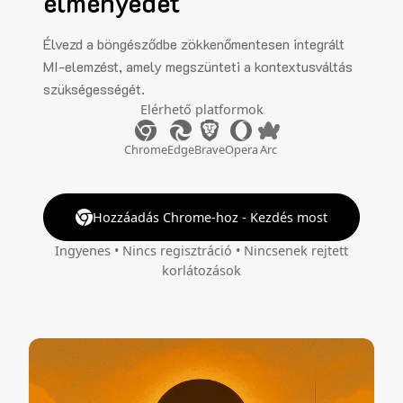
élményedet
Élvezd a böngésződbe zökkenőmentesen integrált
MI-elemzést, amely megszünteti a kontextusváltás
szükségességét.
Elérhető platformok
Chrome
Edge
Brave
Opera
Arc
Hozzáadás Chrome-hoz - Kezdés most
Ingyenes • Nincs regisztráció • Nincsenek rejtett
korlátozások