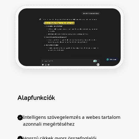
Alapfunkciók
Intelligens szövegelemzés a webes tartalom
azonnali megértéséhez
Hosszú cikkek gyors összefoglalói