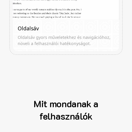
Oldalsáv
Oldalsáv gyors műveletekhez és navigációhoz,
növeli a felhasználói hatékonyságot.
Mit mondanak a
felhasználók