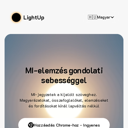
LightUp
🇭🇺
Magyar
MI-elemzés gondolati
sebességgel
MI-jegyzetek a kijelölt szöveghez.
Magyarázatokat, összefoglalókat, elemzéseket
és fordításokat kínál lapváltás nélkül
Hozzáadás Chrome-hoz - Ingyenes