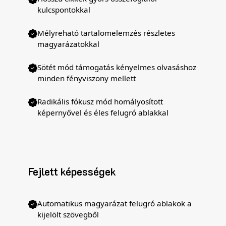
kulcspontokkal
Mélyreható tartalomelemzés részletes
magyarázatokkal
Sötét mód támogatás kényelmes olvasáshoz
minden fényviszony mellett
Radikális fókusz mód homályosított
képernyővel és éles felugró ablakkal
Fejlett képességek
Automatikus magyarázat felugró ablakok a
kijelölt szövegből