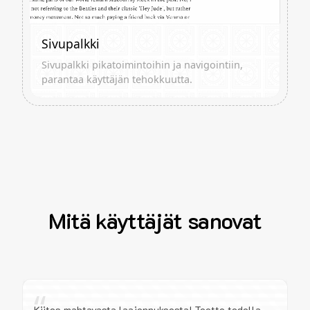
Sivupalkki
Sivupalkki pikatoimintoihin ja navigointiin,
parantaa käyttäjän tehokkuutta.
Mitä käyttäjät sanovat
“
Kiitos mahtavasta laajennuksesta! Teette todella