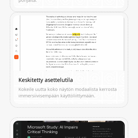
pohjalta.
Keskitetty asettelutila
Kokeile uutta koko näytön modaalista kerrosta
immersiivisempään käyttöliittymään.