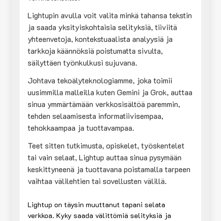
Lightupin avulla voit valita minkä tahansa tekstin
ja saada yksityiskohtaisia selityksiä, tiiviitä
yhteenvetoja, kontekstuaalista analyysiä ja
tarkkoja käännöksiä poistumatta sivulta,
säilyttäen työnkulkusi sujuvana.
Johtava tekoälyteknologiamme, joka toimii
uusimmilla malleilla kuten Gemini ja Grok, auttaa
sinua ymmärtämään verkkosisältöä paremmin,
tehden selaamisesta informatiivisempaa,
tehokkaampaa ja tuottavampaa.
Teet sitten tutkimusta, opiskelet, työskentelet
tai vain selaat, Lightup auttaa sinua pysymään
keskittyneenä ja tuottavana poistamalla tarpeen
vaihtaa välilehtien tai sovellusten välillä.
Lightup on täysin muuttanut tapani selata
verkkoa. Kyky saada välittömiä selityksiä ja