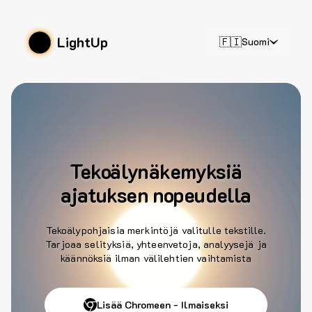
LightUp
🇫🇮
Suomi
Tekoälynäkemyksiä
ajatuksen nopeudella
Tekoälypohjaisia merkintöjä valitulle tekstille.
Tarjoaa selityksiä, yhteenvetoja, analyysejä ja
käännöksiä ilman välilehtien vaihtamista
Lisää Chromeen - Ilmaiseksi