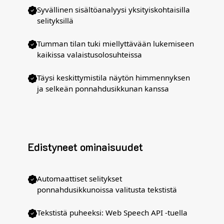
Syvällinen sisältöanalyysi yksityiskohtaisilla
selityksillä
Tumman tilan tuki miellyttävään lukemiseen
kaikissa valaistusolosuhteissa
Täysi keskittymistila näytön himmennyksen
ja selkeän ponnahdusikkunan kanssa
Edistyneet ominaisuudet
Automaattiset selitykset
ponnahdusikkunoissa valitusta tekstistä
Tekstistä puheeksi: Web Speech API -tuella