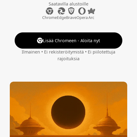
Saatavilla alustoille
Chrome
Edge
Brave
Opera
Arc
Lisää Chromeen - Aloita nyt
Ilmainen • Ei rekisteröitymistä • Ei piilotettuja
rajoituksia