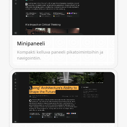
Minipaneeli
Kompakti kelluva paneeli pikatoimintoihin ja
navigointiin.