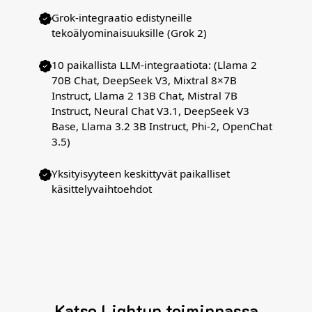
Grok-integraatio edistyneille
tekoälyominaisuuksille (Grok 2)
10 paikallista LLM-integraatiota: (Llama 2
70B Chat, DeepSeek V3, Mixtral 8×7B
Instruct, Llama 2 13B Chat, Mistral 7B
Instruct, Neural Chat V3.1, DeepSeek V3
Base, Llama 3.2 3B Instruct, Phi-2, OpenChat
3.5)
Yksityisyyteen keskittyvät paikalliset
käsittelyvaihtoehdot
Katso Lightup toiminnassa