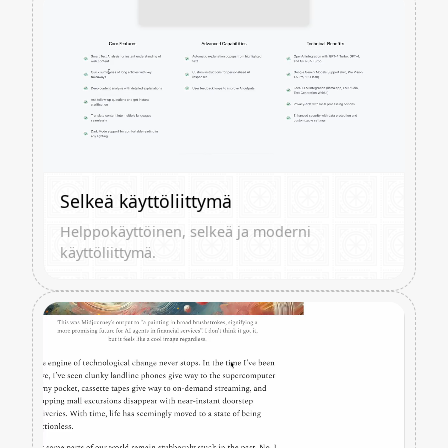
Selkeä käyttöliittymä
Helppokäyttöinen, selkeä ja moderni
käyttöliittymä.