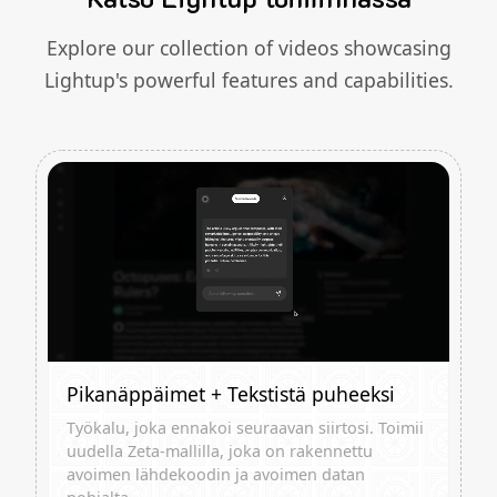
Explore our collection of videos showcasing
Lightup's powerful features and capabilities.
Pikanäppäimet + Tekstistä puheeksi
Työkalu, joka ennakoi seuraavan siirtosi. Toimii
uudella Zeta-mallilla, joka on rakennettu
avoimen lähdekoodin ja avoimen datan