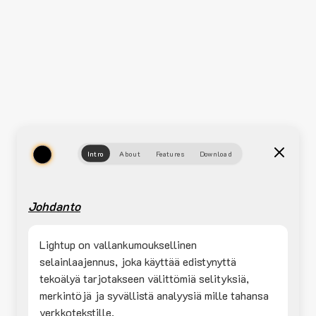
Intro
About
Features
Download
Johdanto
Lightup on vallankumouksellinen
selainlaajennus, joka käyttää edistynyttä
tekoälyä tarjotakseen välittömiä selityksiä,
merkintöjä ja syvällistä analyysiä mille tahansa
verkkotekstille.