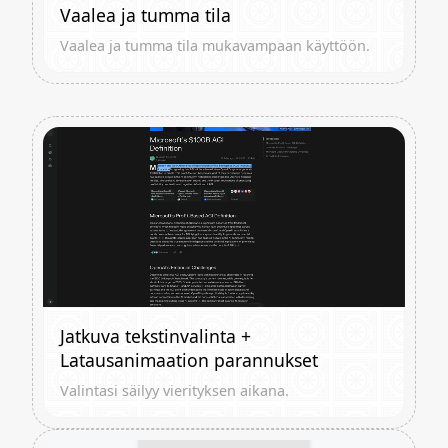
Vaalea ja tumma tila
Vaalea ja tumma tila mukavampaan käyttöön.
Jatkuva tekstinvalinta +
Latausanimaation parannukset
Valintasi säilyy vierityksen aikana.