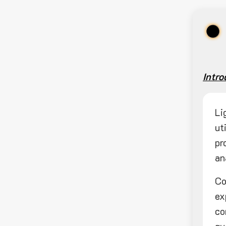
Intro
Li
ut
pr
an
Co
ex
co