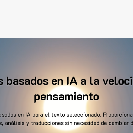
s basados en IA a la veloc
pensamiento
sadas en IA para el texto seleccionado. Proporciona
, análisis y traducciones sin necesidad de cambiar 