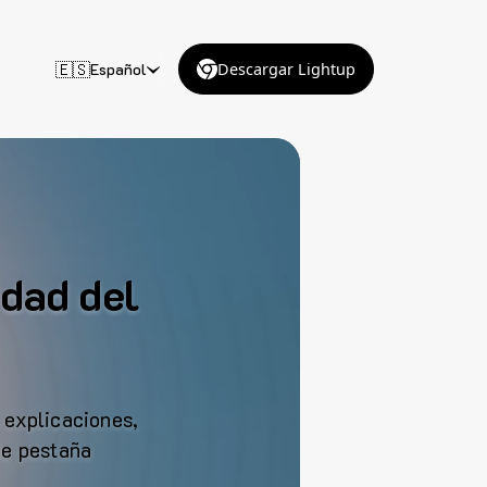
🇪🇸
Español
Descargar Lightup
idad del
 explicaciones,
de pestaña