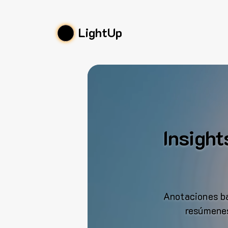
LightUp
Insight
Anotaciones ba
resúmenes