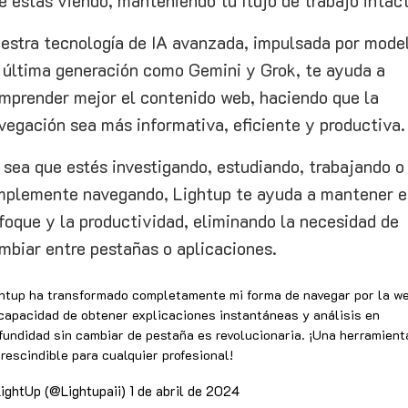
e estás viendo, manteniendo tu flujo de trabajo intac
estra tecnología de IA avanzada, impulsada por mode
 última generación como Gemini y Grok, te ayuda a
mprender mejor el contenido web, haciendo que la
vegación sea más informativa, eficiente y productiva.
 sea que estés investigando, estudiando, trabajando o
mplemente navegando, Lightup te ayuda a mantener e
foque y la productividad, eliminando la necesidad de
mbiar entre pestañas o aplicaciones.
htup ha transformado completamente mi forma de navegar por la we
capacidad de obtener explicaciones instantáneas y análisis en
fundidad sin cambiar de pestaña es revolucionaria. ¡Una herramient
rescindible para cualquier profesional!
ightUp (@Lightupaii)
1 de abril de 2024