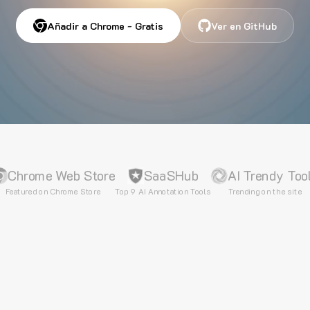
Añadir a Chrome - Gratis
Ver en GitHub
Chrome Web Store
SaaSHub
AI Trendy Too
Featured on Chrome Store
Top 9 AI Annotation Tools
Trending on the site