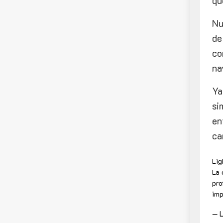
qu
Nu
de
co
na
Ya
si
en
ca
Lig
La 
pro
imp
— L