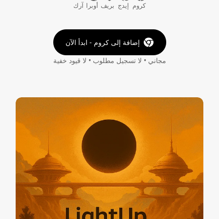
كروم
إيدج
بريف
أوبرا
آرك
إضافة إلى كروم - ابدأ الآن
مجاني • لا تسجيل مطلوب • لا قيود خفية