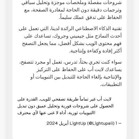
شروحات مفصلة وملخصات موجزة وتحليل سياقي
وترجمات دقيقة دون الحاجة لمغادرة الصفحة، مع
الحفاظ على تدفق عملك سليماً.
تقنية الذكاء الاصطناعي الرائدة لدينا، التي تعمل على
أحدث النماذج مثل جيميني وجروك، تساعدك على
فهم محتوى الويب بشكل أفضل، مما يجعل التصفح
أكثر إفادة وكفاءة وإنتاجية.
سواء كنت تجري بحثاً، تدرس، تعمل أو مجرد تتصفح،
يساعدك لايت أب على الحفاظ على التركيز
والإنتاجية بإلغاء الحاجة للتبديل بين التبويبات أو
التطبيقات.
لايت أب غير تماماً طريقة تصفحي للويب. القدرة على
الحصول على شروحات فورية وتحليل عميق دون تبديل
التبويبات ثورية. أداة لا غنى عنها لأي محترف!
— LightUp (@Lightupaii)
1 أبريل 2024