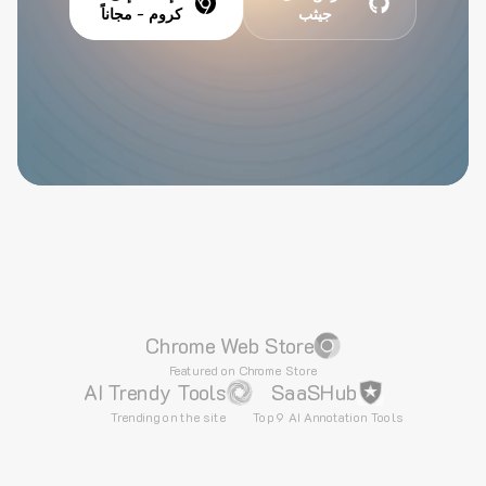
جيثب
كروم - مجاناً
Chrome Web Store
Featured on Chrome Store
AI Trendy Tools
SaaSHub
Trending on the site
Top 9 AI Annotation Tools