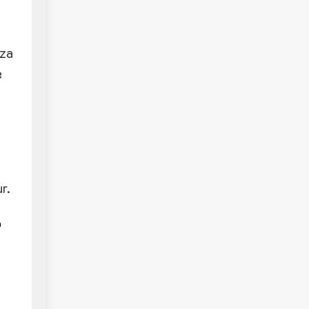
ıza
e
r.
n