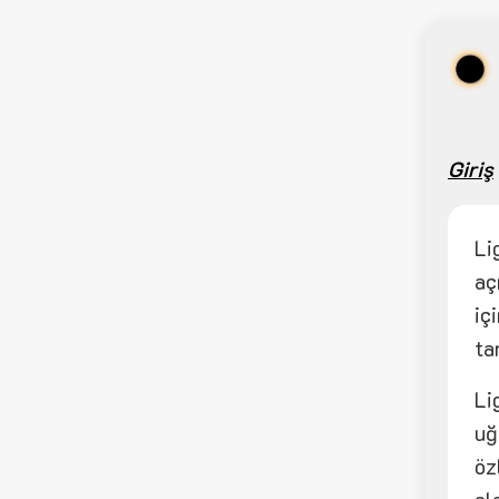
Giriş
Li
aç
iç
ta
Li
uğ
öz