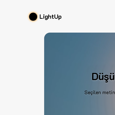
LightUp
Düşü
Seçilen metin