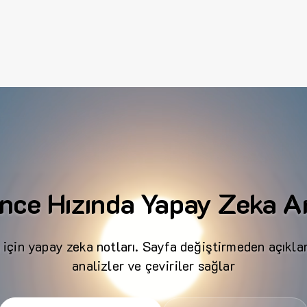
nce Hızında Yapay Zeka An
 için yapay zeka notları. Sayfa değiştirmeden açıklam
analizler ve çeviriler sağlar