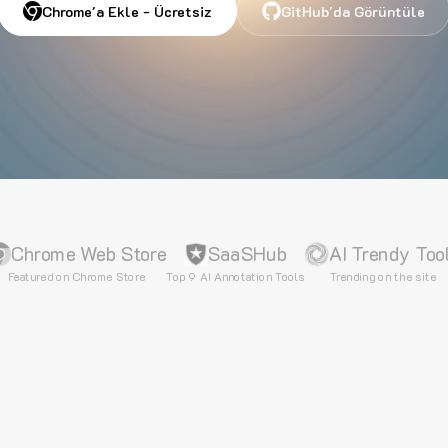
Chrome'a Ekle - Ücretsiz
GitHub'da Görüntüle
Chrome Web Store
SaaSHub
AI Trendy Too
Featured on Chrome Store
Top 9 AI Annotation Tools
Trending on the site