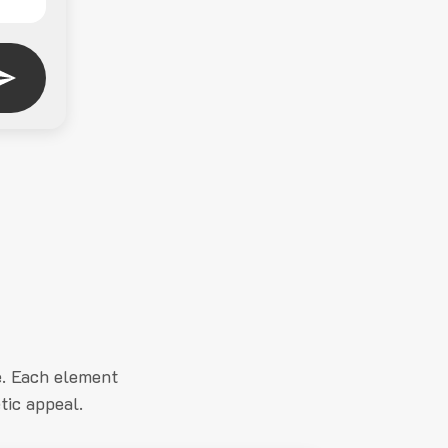
e. Each element
tic appeal.