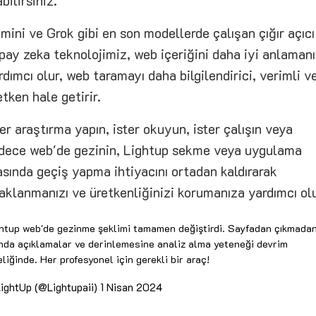
abilirsiniz.
mini ve Grok gibi en son modellerde çalışan çığır açıcı
pay zeka teknolojimiz, web içeriğini daha iyi anlaman
rdımcı olur, web taramayı daha bilgilendirici, verimli v
etken hale getirir.
ter araştırma yapın, ister okuyun, ister çalışın veya
dece web'de gezinin, Lightup sekme veya uygulama
asında geçiş yapma ihtiyacını ortadan kaldırarak
aklanmanızı ve üretkenliğinizi korumanıza yardımcı olu
htup web'de gezinme şeklimi tamamen değiştirdi. Sayfadan çıkmada
nda açıklamalar ve derinlemesine analiz alma yeteneği devrim
eliğinde. Her profesyonel için gerekli bir araç!
ightUp (@Lightupaii)
1 Nisan 2024