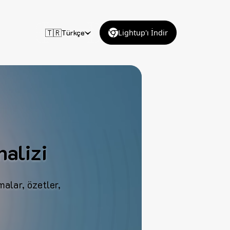
🇹🇷
Türkçe
Lightup'ı İndir
alizi
alar, özetler,