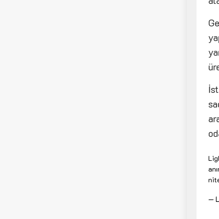
al
Ge
ya
ya
ür
İs
sa
ar
od
Lig
anı
nit
— L