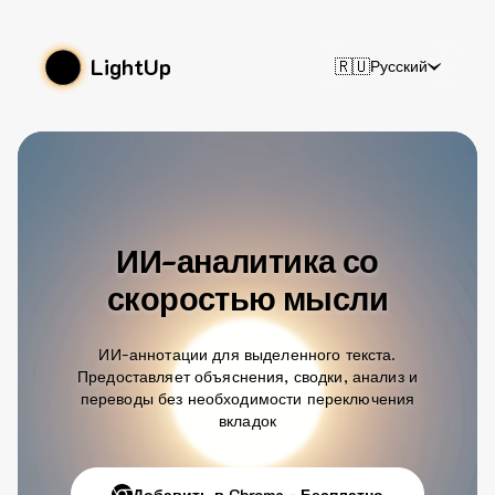
LightUp
🇷🇺
Русский
ИИ-аналитика со
скоростью мысли
ИИ-аннотации для выделенного текста.
Предоставляет объяснения, сводки, анализ и
переводы без необходимости переключения
вкладок
Добавить в Chrome - Бесплатно