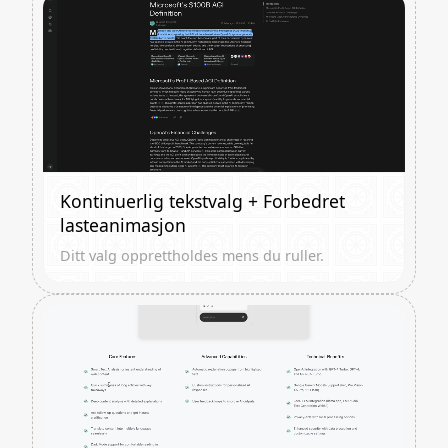
Kontinuerlig tekstvalg + Forbedret
lasteanimasjon
Ditt valg opprettholdes mens du ruller.