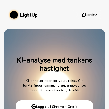
LightUp
🇳🇴
Norsk
KI-analyse med tankens
hastighet
KI-annoteringer for valgt tekst. Gir
forklaringer, sammendrag, analyser og
oversettelser uten å bytte side
Legg til i Chrome - Gratis