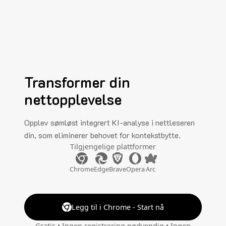
Transformer din
nettopplevelse
Opplev sømløst integrert KI-analyse i nettleseren
din, som eliminerer behovet for kontekstbytte.
Tilgjengelige plattformer
Chrome
Edge
Brave
Opera
Arc
Legg til i Chrome - Start nå
Gratis • Ingen registrering nødvendig • Ingen