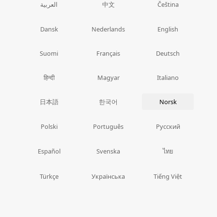
中文
العربية
Čeština
Dansk
Nederlands
English
Suomi
Français
Deutsch
हिन्दी
Magyar
Italiano
日本語
한국어
Norsk
Polski
Português
Русский
ไทย
Español
Svenska
Türkçe
Українська
Tiếng Việt