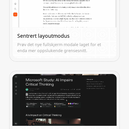
Sentrert layoutmodus
Prøv det nye fullskjerm modale laget for et
enda mer oppslukende grensesnitt.