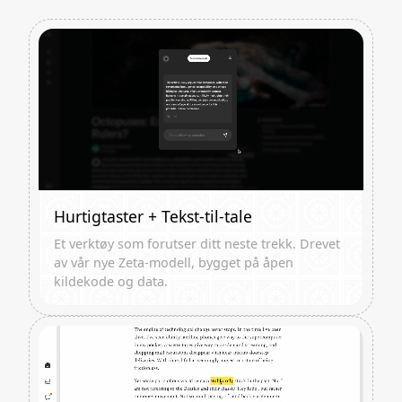
Hurtigtaster + Tekst-til-tale
Et verktøy som forutser ditt neste trekk. Drevet
av vår nye Zeta-modell, bygget på åpen
kildekode og data.