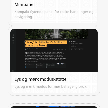
Minipanel
Kompakt flytende panel for raske handlinger og
navigering.
Lys og mørk modus-støtte
Lys og mørk modus for mer behagelig bruk.