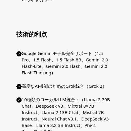
イライトカラー
技術的利点
Google Geminiモデル完全サポート（1.5
Pro、1.5 Flash、1.5 Flash-8B、Gemini 2.0
Flash-Lite、Gemini 2.0 Flash、Gemini 2.0
Flash Thinking）
高度なAI機能のためのGrok統合（Grok 2）
10種類のローカルLLM統合：（Llama 2 70B
Chat、DeepSeek V3、Mixtral 8×7B
Instruct、Llama 2 13B Chat、Mistral 7B
Instruct、Neural Chat V3.1、DeepSeek V3
Base、Llama 3.2 3B Instruct、Phi-2、