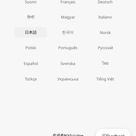
Suomi
Français
Deutsch
हिन्दी
Magyar
Italiano
日本語
한국어
Norsk
Polski
Português
Русский
ไทย
Español
Svenska
Türkçe
Українська
Tiếng Việt
作成者
から
Feedback
BOI
Moe