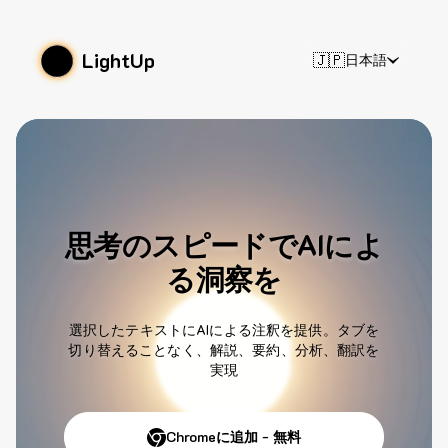
LightUp
🇯🇵
日本語
思考のスピードでAIによ
る洞察を
選択したテキストにAIによる注釈を提供。タブを
切り替えることなく、解説、要約、分析、翻訳を
実現
Chromeに追加 - 無料