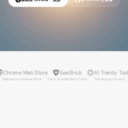
Chrome Web Store
SaaSHub
AI Trendy Too
Featured on Chrome Store
Top 9 AI Annotation Tools
Trending on the site