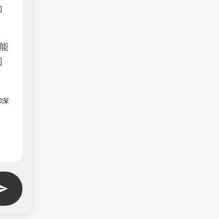
和
都能
间
和深