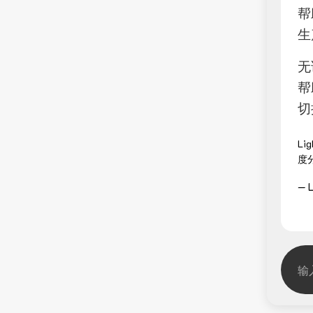
帮
生
无
帮
切
L
度
— L