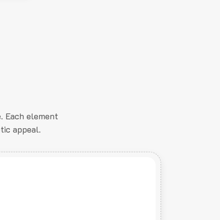
e. Each element
tic appeal.