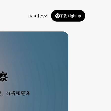
🇨🇳
中文
下载 Lightup
察
要、分析和翻译