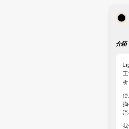
介绍
L
工
析
使
摘
流
我