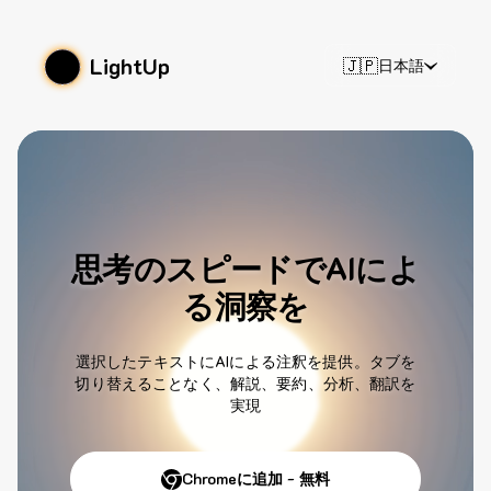
LightUp
🇯🇵
日本語
思考のスピードでAIによ
る洞察を
選択したテキストにAIによる注釈を提供。タブを
切り替えることなく、解説、要約、分析、翻訳を
実現
Chromeに追加 - 無料