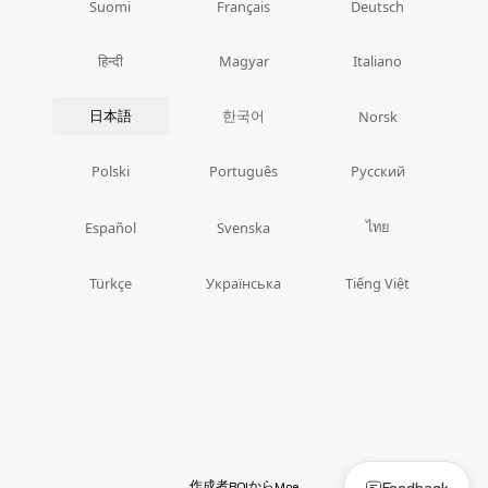
Suomi
Français
Deutsch
हिन्दी
Magyar
Italiano
日本語
한국어
Norsk
Polski
Português
Русский
ไทย
Español
Svenska
Türkçe
Українська
Tiếng Việt
作成者
から
Feedback
BOI
Moe