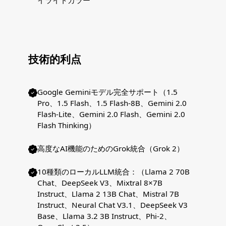
イライトカラー
技術的利点
Google Geminiモデル完全サポート（1.5
Pro、1.5 Flash、1.5 Flash-8B、Gemini 2.0
Flash-Lite、Gemini 2.0 Flash、Gemini 2.0
Flash Thinking）
高度なAI機能のためのGrok統合（Grok 2）
10種類のローカルLLM統合：（Llama 2 70B
Chat、DeepSeek V3、Mixtral 8×7B
Instruct、Llama 2 13B Chat、Mistral 7B
Instruct、Neural Chat V3.1、DeepSeek V3
Base、Llama 3.2 3B Instruct、Phi-2、