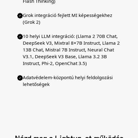
Flash Thinking)
Grok integráció fejlett MI képességekhez
(Grok 2)
10 helyi LLM integráció: (Llama 2 70B Chat,
DeepSeek V3, Mixtral 8×7B Instruct, Llama 2
13B Chat, Mistral 7B Instruct, Neural Chat
V3.1, DeepSeek V3 Base, Llama 3.2 3B
Instruct, Phi-2, OpenChat 3.5)
Adatvédelem-központú helyi feldolgozási
lehetőségek
Nézd meg a Lightup-ot működés