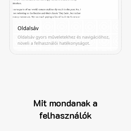
Oldalsáv
Oldalsáv gyors műveletekhez és navigációhoz,
növeli a felhasználói hatékonyságot.
Mit mondanak a
felhasználók