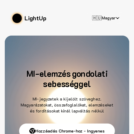
LightUp
🇭🇺
Magyar
MI-elemzés gondolati
sebességgel
MI-jegyzetek a kijelölt szöveghez.
Magyarázatokat, összefoglalókat, elemzéseket
és fordításokat kínál lapváltás nélkül
Hozzáadás Chrome-hoz - Ingyenes