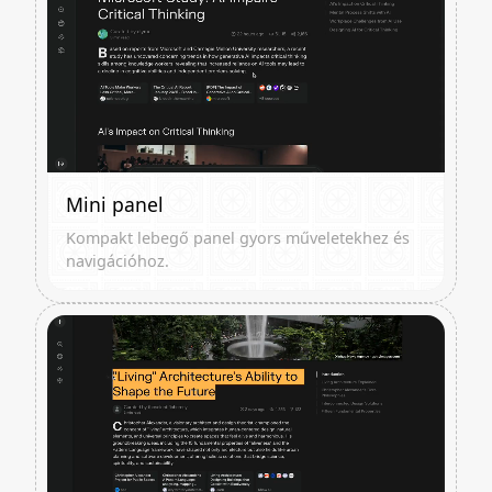
Mini panel
Kompakt lebegő panel gyors műveletekhez és
navigációhoz.