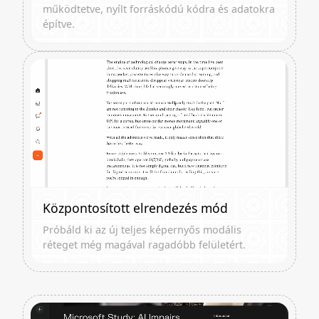
működtetve, nyílt forráskódú kódra és adatokra
építve.
Központosított elrendezés mód
Próbáld ki az új teljes képernyős modális
réteget még magával ragadóbb felületért.