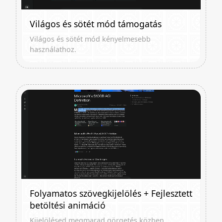
Világos és sötét mód támogatás
Világos és sötét mód kényelmesebb
használathoz.
Folyamatos szövegkijelölés + Fejlesztett
betöltési animáció
Kijelölésed megmarad görgetés közben.