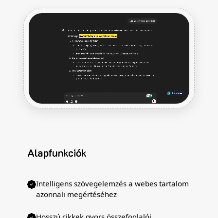
Alapfunkciók
Intelligens szövegelemzés a webes tartalom
azonnali megértéséhez
Hosszú cikkek gyors összefoglalói