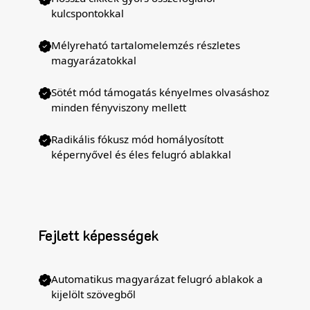
kulcspontokkal
Mélyreható tartalomelemzés részletes
magyarázatokkal
Sötét mód támogatás kényelmes olvasáshoz
minden fényviszony mellett
Radikális fókusz mód homályosított
képernyővel és éles felugró ablakkal
Fejlett képességek
Automatikus magyarázat felugró ablakok a
kijelölt szövegből