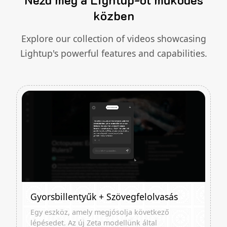
közben
Explore our collection of videos showcasing
Lightup's powerful features and capabilities.
Gyorsbillentyűk + Szövegfelolvasás
Egy eszköz, amely megjósolja következő
lépésedet. Az új Zeta modellünk által