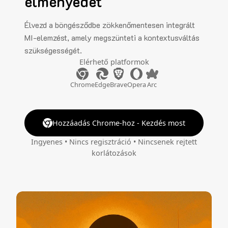
élményedet
Élvezd a böngésződbe zökkenőmentesen integrált
MI-elemzést, amely megszünteti a kontextusváltás
szükségességét.
Elérhető platformok
Chrome
Edge
Brave
Opera
Arc
Hozzáadás Chrome-hoz - Kezdés most
Ingyenes • Nincs regisztráció • Nincsenek rejtett
korlátozások