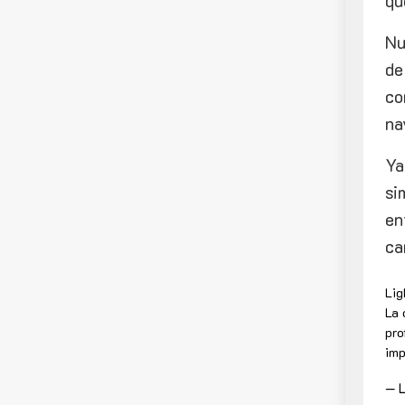
qu
Nu
de
co
na
Ya
si
en
ca
Lig
La 
pro
imp
— L