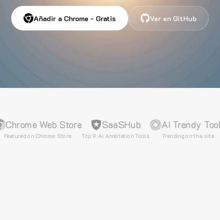
Añadir a Chrome - Gratis
Ver en GitHub
Chrome Web Store
SaaSHub
AI Trendy Too
Featured on Chrome Store
Top 9 AI Annotation Tools
Trending on the site