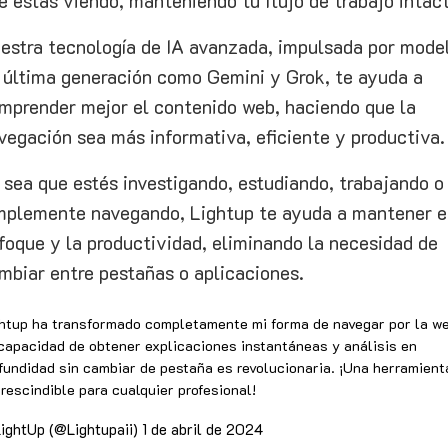
e estás viendo, manteniendo tu flujo de trabajo intac
estra tecnología de IA avanzada, impulsada por mode
 última generación como Gemini y Grok, te ayuda a
mprender mejor el contenido web, haciendo que la
vegación sea más informativa, eficiente y productiva.
 sea que estés investigando, estudiando, trabajando o
mplemente navegando, Lightup te ayuda a mantener e
foque y la productividad, eliminando la necesidad de
mbiar entre pestañas o aplicaciones.
htup ha transformado completamente mi forma de navegar por la we
capacidad de obtener explicaciones instantáneas y análisis en
fundidad sin cambiar de pestaña es revolucionaria. ¡Una herramient
rescindible para cualquier profesional!
ightUp (@Lightupaii)
1 de abril de 2024