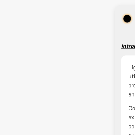
Intro
Li
ut
pr
an
Co
ex
co