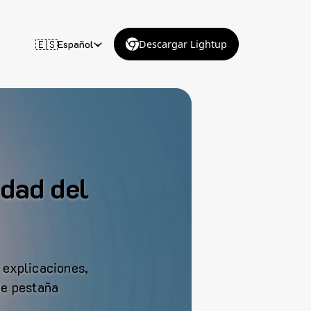
🇪🇸
Español
Descargar Lightup
idad del
 explicaciones,
de pestaña