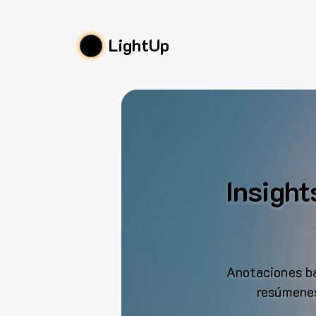
LightUp
Insight
Anotaciones ba
resúmenes