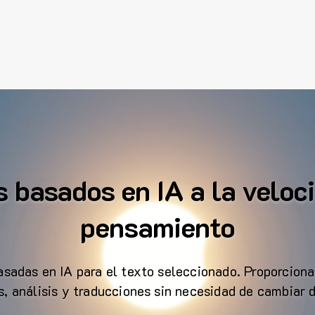
s basados en IA a la veloc
pensamiento
sadas en IA para el texto seleccionado. Proporciona
, análisis y traducciones sin necesidad de cambiar 