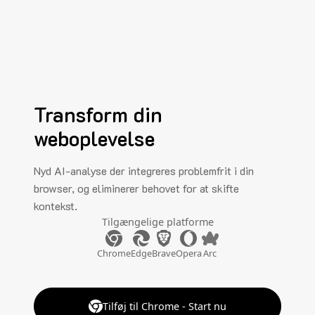
Transform din
weboplevelse
Nyd AI-analyse der integreres problemfrit i din
browser, og eliminerer behovet for at skifte
kontekst.
Tilgængelige platforme
Chrome
Edge
Brave
Opera
Arc
Tilføj til Chrome - Start nu