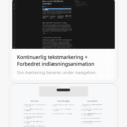
Kontinuerlig tekstmarkering +
Forbedret indlæsningsanimation
Din markering bevares under navigation.