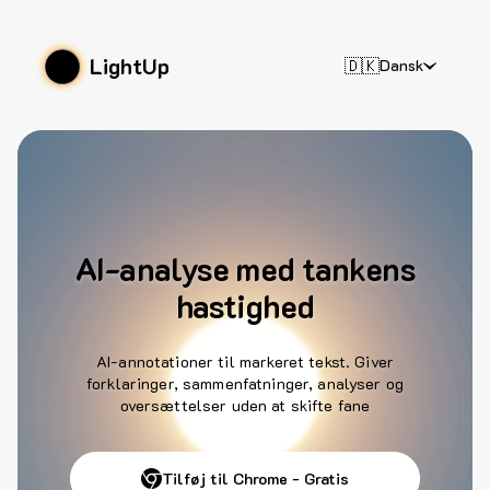
LightUp
🇩🇰
Dansk
AI-analyse med tankens
hastighed
AI-annotationer til markeret tekst. Giver
forklaringer, sammenfatninger, analyser og
oversættelser uden at skifte fane
Tilføj til Chrome - Gratis