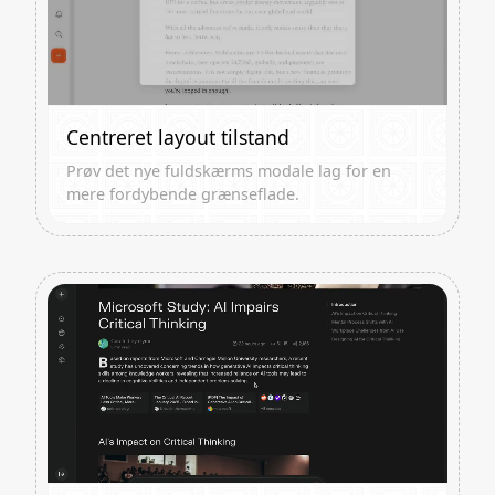
Centreret layout tilstand
Prøv det nye fuldskærms modale lag for en
mere fordybende grænseflade.