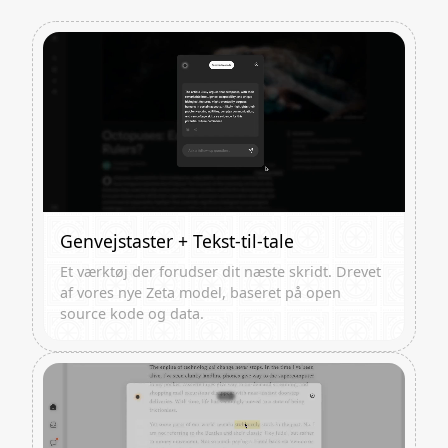
Genvejstaster + Tekst-til-tale
Et værktøj der forudser dit næste skridt. Drevet
af vores nye Zeta model, baseret på open
source kode og data.