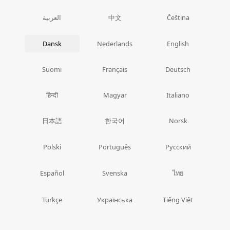
中文
العربية
Čeština
Dansk
Nederlands
English
Suomi
Français
Deutsch
हिन्दी
Magyar
Italiano
日本語
한국어
Norsk
Polski
Português
Русский
ไทย
Español
Svenska
Türkçe
Українська
Tiếng Việt