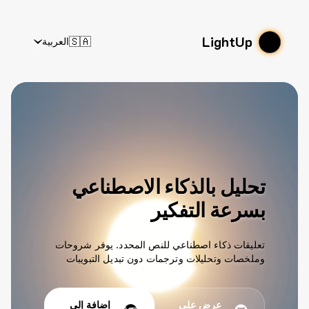
LightUp
🇸🇦
العربية
تحليل بالذكاء الاصطناعي
بسرعة التفكير
تعليقات ذكاء اصطناعي للنص المحدد. يوفر شروحات
وملخصات وتحليلات وترجمات دون تبديل التبويبات
عرض على
إضافة إلى