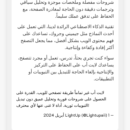
شروحات مفصلة وملخصات موجزة وتحليل سياقي
وترجمات دقيقة دون الحاجة لمغادرة الصفحة، مع
الحفاظ على تدفق عملك سليماً.
تقنية الذكاء الاصطناعي الرائدة لدينا، التي تعمل على
أحدث النماذج مثل جيميني وجروك، تساعدك على
فهم محتوى الويب بشكل أفضل، مما يجعل التصفح
أكثر إفادة وكفاءة وإنتاجية.
سواء كنت تجري بحثاً، تدرس، تعمل أو مجرد تتصفح،
يساعدك لايت أب على الحفاظ على التركيز
والإنتاجية بإلغاء الحاجة للتبديل بين التبويبات أو
التطبيقات.
لايت أب غير تماماً طريقة تصفحي للويب. القدرة على
الحصول على شروحات فورية وتحليل عميق دون تبديل
التبويبات ثورية. أداة لا غنى عنها لأي محترف!
— LightUp (@Lightupaii)
1 أبريل 2024