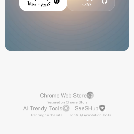
جيثب
كروم - مجاناً
Chrome Web Store
Featured on Chrome Store
AI Trendy Tools
SaaSHub
Trending on the site
Top 9 AI Annotation Tools