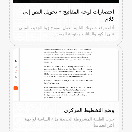
اختصارات لوحة المفاتيح + تحويل النص إلى
كلام
أداة تتوقع خطوتك التالية. تعمل بنموذج زيتا الجديد، المبني
على الكود والبيانات مفتوحة المصدر.
وضع التخطيط المركزي
جرب الطبقة المشروطة الجديدة ملء الشاشة لواجهة
أكثر انغماساً.