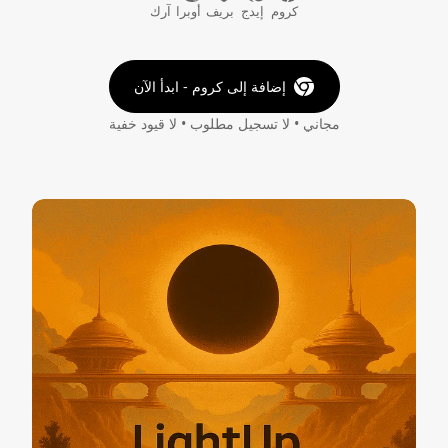
كروم
إيدج
بريف
أوبرا
آرك
إضافة إلى كروم - ابدأ الآن
مجاني • لا تسجيل مطلوب • لا قيود خفية