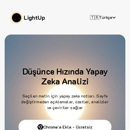
LightUp
🇹🇷
Türkçe
Düşünce Hızında Yapay
Zeka Analizi
Seçilen metin için yapay zeka notları. Sayfa
değiştirmeden açıklamalar, özetler, analizler
ve çeviriler sağlar
Chrome'a Ekle - Ücretsiz