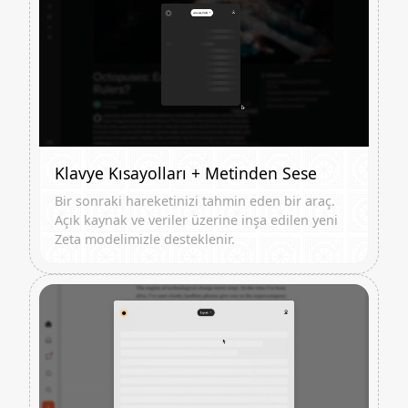
Klavye Kısayolları + Metinden Sese
Bir sonraki hareketinizi tahmin eden bir araç.
Açık kaynak ve veriler üzerine inşa edilen yeni
Zeta modelimizle desteklenir.