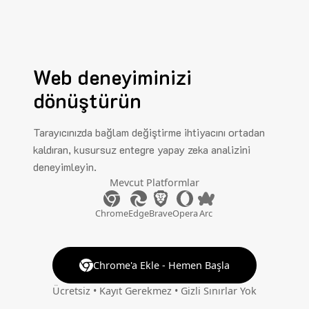
Web deneyiminizi
dönüştürün
Tarayıcınızda bağlam değiştirme ihtiyacını ortadan
kaldıran, kusursuz entegre yapay zeka analizini
deneyimleyin.
Mevcut Platformlar
Chrome
Edge
Brave
Opera
Arc
Chrome'a Ekle - Hemen Başla
Ücretsiz • Kayıt Gerekmez • Gizli Sınırlar Yok