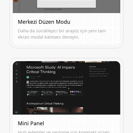
Merkezi Düzen Modu
Daha da sürükleyici bir arayüz için yeni tam
ekran modal katmanı deneyin.
Mini Panel
Hızlı eylemler ve gezinme için kompakt yüzen