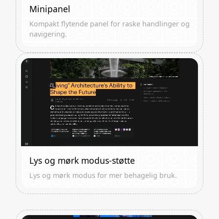
Minipanel
Kompakt flytende panel for raske handlinger og
navigering.
Lys og mørk modus-støtte
Lys og mørk modus for mer behagelig bruk.