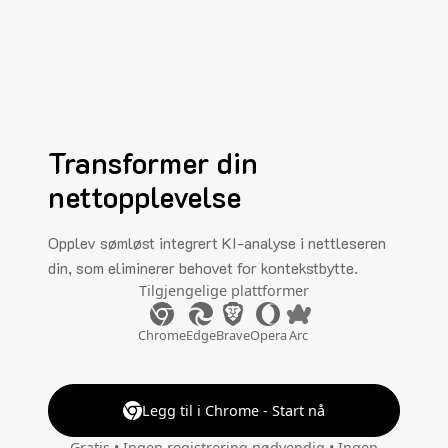
Transformer din
nettopplevelse
Opplev sømløst integrert KI-analyse i nettleseren
din, som eliminerer behovet for kontekstbytte.
Tilgjengelige plattformer
Chrome
Edge
Brave
Opera
Arc
Legg til i Chrome - Start nå
Gratis • Ingen registrering nødvendig • Ingen