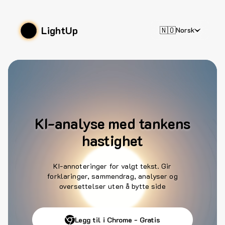
LightUp
🇳🇴
Norsk
KI-analyse med tankens
hastighet
KI-annoteringer for valgt tekst. Gir
forklaringer, sammendrag, analyser og
oversettelser uten å bytte side
Legg til i Chrome - Gratis