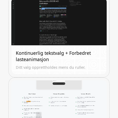
Kontinuerlig tekstvalg + Forbedret
lasteanimasjon
Ditt valg opprettholdes mens du ruller.