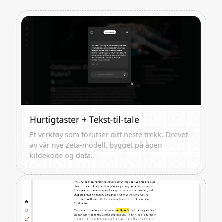
Hurtigtaster + Tekst-til-tale
Et verktøy som forutser ditt neste trekk. Drevet
av vår nye Zeta-modell, bygget på åpen
kildekode og data.