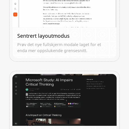
Sentrert layoutmodus
Prøv det nye fullskjerm modale laget for et
enda mer oppslukende grensesnitt.