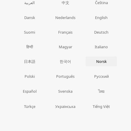
中文
العربية
Čeština
Dansk
Nederlands
English
Suomi
Français
Deutsch
हिन्दी
Magyar
Italiano
日本語
한국어
Norsk
Polski
Português
Русский
ไทย
Español
Svenska
Türkçe
Українська
Tiếng Việt