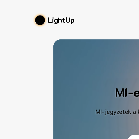
LightUp
MI-e
MI-jegyzetek a 