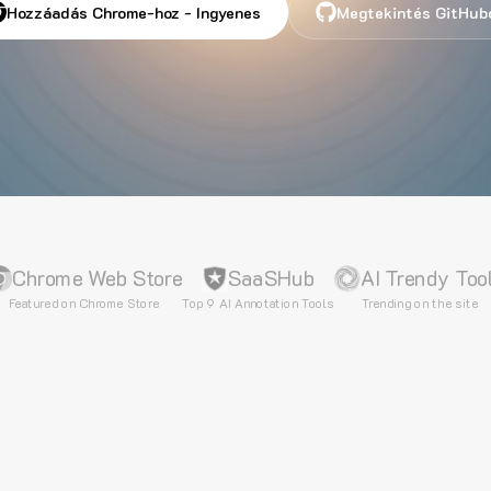
Hozzáadás Chrome-hoz - Ingyenes
Megtekintés GitHub
Chrome Web Store
SaaSHub
AI Trendy Too
Featured on Chrome Store
Top 9 AI Annotation Tools
Trending on the site