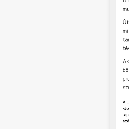
fo
mu
Út
mi
ta
té
Ak
bö
pr
sz
A L
kép
lap
sz