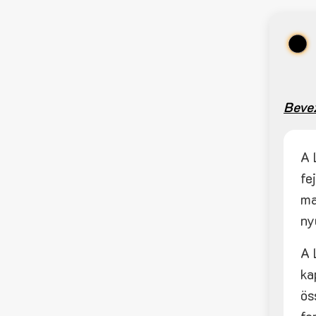
Beve
A 
fe
ma
ny
A 
ka
ös