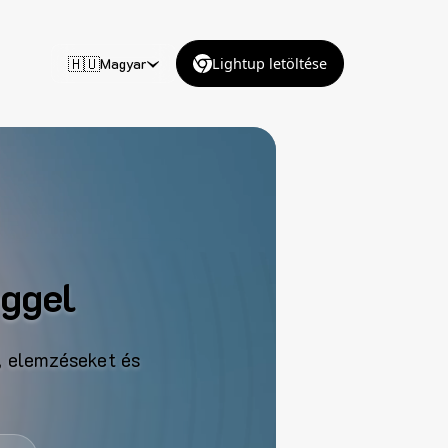
🇭🇺
Magyar
Lightup letöltése
éggel
, elemzéseket és