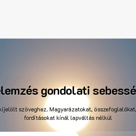
lemzés gondolati sebess
kijelölt szöveghez. Magyarázatokat, összefoglalókat
fordításokat kínál lapváltás nélkül