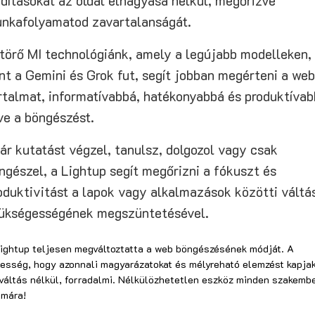
rdításokat az oldal elhagyása nélkül, megőrizve
nkafolyamatod zavartalanságát.
törő MI technológiánk, amely a legújabb modelleken,
nt a Gemini és Grok fut, segít jobban megérteni a we
rtalmat, informatívabbá, hatékonyabbá és produktíva
ve a böngészést.
ár kutatást végzel, tanulsz, dolgozol vagy csak
ngészel, a Lightup segít megőrizni a fókuszt és
oduktivitást a lapok vagy alkalmazások közötti váltá
ükségességének megszüntetésével.
ightup teljesen megváltoztatta a web böngészésének módját. A
esség, hogy azonnali magyarázatokat és mélyreható elemzést kapja
váltás nélkül, forradalmi. Nélkülözhetetlen eszköz minden szakemb
ámára!