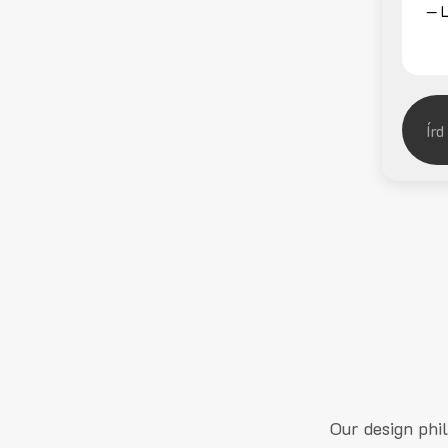
— L
Our design phi