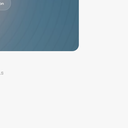
on
ls