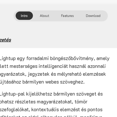
Intro
About
Features
Download
zetés
Lightup egy forradalmi böngészőbővítmény, amely
jlett mesterséges intelligenciát használ azonnali
gyarázatok, jegyzetek és mélyreható elemzések
újtásához bármilyen webes szöveghez.
Lightup-pal kijelölhetsz bármilyen szöveget és
phatsz részletes magyarázatokat, tömör
szefoglalókat, kontextuális elemzést és pontos