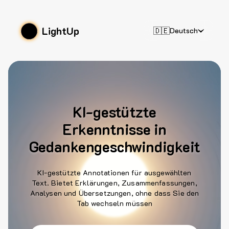
LightUp
🇩🇪
Deutsch
KI-gestützte
Erkenntnisse in
Gedankengeschwindigkeit
KI-gestützte Annotationen für ausgewählten
Text. Bietet Erklärungen, Zusammenfassungen,
Analysen und Übersetzungen, ohne dass Sie den
Tab wechseln müssen