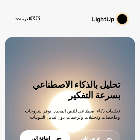
LightUp
🇸🇦
العربية
تحليل بالذكاء الاصطناعي
بسرعة التفكير
تعليقات ذكاء اصطناعي للنص المحدد. يوفر شروحات
وملخصات وتحليلات وترجمات دون تبديل التبويبات
عرض على
إضافة إلى