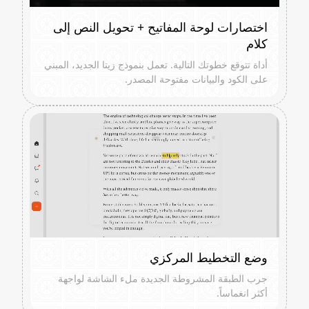
اختصارات لوحة المفاتيح + تحويل النص إلى
كلام
أداة تتوقع خطوتك التالية. تعمل بنموذج زيتا الجديد، المبني
على الكود والبيانات مفتوحة المصدر.
وضع التخطيط المركزي
جرب الطبقة المشروطة الجديدة ملء الشاشة لواجهة
أكثر انغماساً.