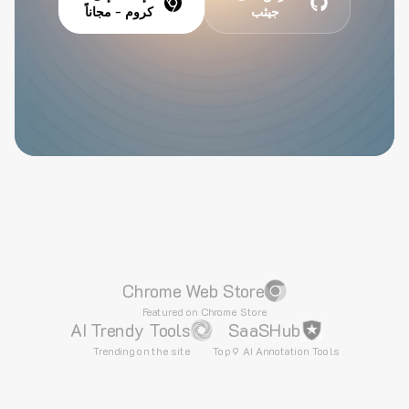
جيثب
كروم - مجاناً
Chrome Web Store
Featured on Chrome Store
AI Trendy Tools
SaaSHub
Trending on the site
Top 9 AI Annotation Tools