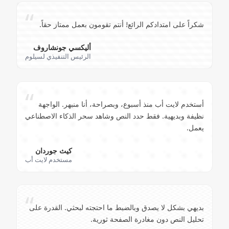
“
شكراً على امتدادكم الرائع! أنتم تقومون بعمل ممتاز حقاً.
أليكسي جونشاروف
الرئيس التنفيذي لسيلوم
“
أستخدم لايت أب منذ أسبوع، وبصراحة، أنا منبهر. الواجهة
نظيفة وبديهية. فقط حدد النص وشاهد سحر الذكاء الاصطناعي
يعمل.
كيث جوردان
مستخدم لايت أب
“
بديهي بشكل لا يصدق وبالضبط ما احتجته لبحثي. القدرة على
تحليل النص دون مغادرة الصفحة ثورية.