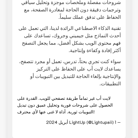
شروحات مفصلة وملخصات موجزة وتحليل سياقي
وترجمات دقيقة دون الحاجة لمغادرة الصفحة، مع
الحفاظ على تدفق عملك سليماً.
تقنية الذكاء الاصطناعي الرائدة لدينا، التي تعمل على
أحدث النماذج مثل جيميني وجروك، تساعدك على
فهم محتوى الويب بشكل أفضل، مما يجعل التصفح
أكثر إفادة وكفاءة وإنتاجية.
سواء كنت تجري بحثاً، تدرس، تعمل أو مجرد تتصفح،
يساعدك لايت أب على الحفاظ على التركيز
والإنتاجية بإلغاء الحاجة للتبديل بين التبويبات أو
التطبيقات.
لايت أب غير تماماً طريقة تصفحي للويب. القدرة على
الحصول على شروحات فورية وتحليل عميق دون تبديل
التبويبات ثورية. أداة لا غنى عنها لأي محترف!
— LightUp (@Lightupaii)
1 أبريل 2024