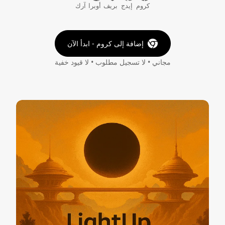
كروم
إيدج
بريف
أوبرا
آرك
إضافة إلى كروم - ابدأ الآن
مجاني • لا تسجيل مطلوب • لا قيود خفية