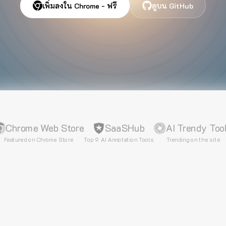
เพิ่มลงใน Chrome - ฟรี
ดูบน GitHub
Chrome Web Store
SaaSHub
AI Trendy Too
Featured on Chrome Store
Top 9 AI Annotation Tools
Trending on the site