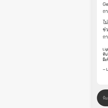
Ge
กา
ไม
ช่
กา
Lig
ทัน
มือ
— L