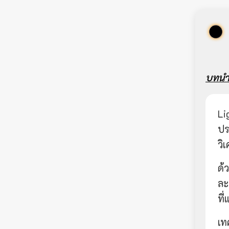
บทน
Li
ปร
วิ
ด้
ละ
ที
เท