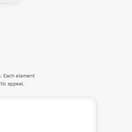
e. Each element
tic appeal.