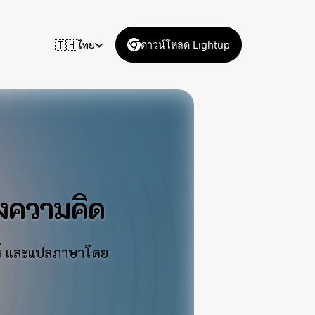
🇹🇭
ไทย
ดาวน์โหลด Lightup
่งความคิด
ะห์ และแปลภาษาโดย