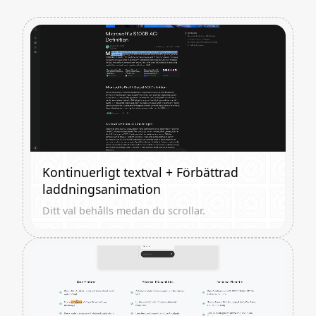
Kontinuerligt textval + Förbättrad
laddningsanimation
Ditt val behålls medan du scrollar.