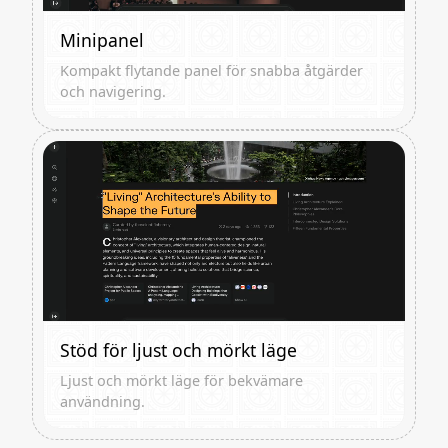
Minipanel
Kompakt flytande panel för snabba åtgärder
och navigering.
Stöd för ljust och mörkt läge
Ljust och mörkt läge för bekvämare
användning.