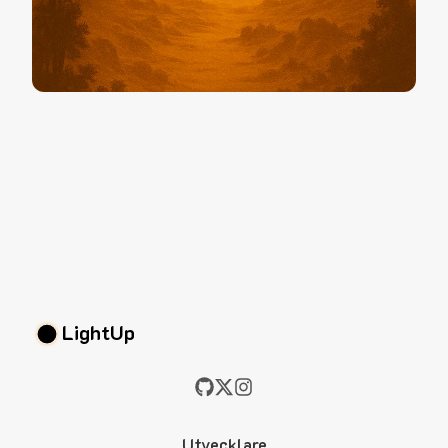
LightUp
Utvecklare