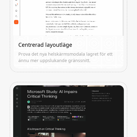
Centrerad layoutläge
Prova det nya helskärmsmodala lagret för ett
ännu mer uppslukande gränssnitt.