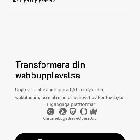
Är Lightup gratis?
Transformera din
webbupplevelse
Upplev sömlöst integrerad AI-analys i din
webbläsare, som eliminerar behovet av kontextbyte.
Tillgängliga plattformar
Chrome
Edge
Brave
Opera
Arc