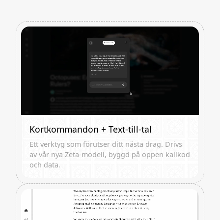
Kortkommandon + Text-till-tal
Ett verktyg som förutser ditt nästa drag. Drivs
av vår nya Zeta-modell, byggd på öppen källkod
och data.