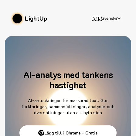
LightUp
🇸🇪
Svenska
AI-analys med tankens
hastighet
AI-anteckningar för markerad text. Ger
förklaringar, sammanfattningar, analyser och
översättningar utan att byta sida
Lägg till i Chrome - Gratis