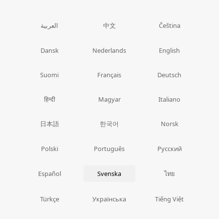
中文
العربية
Čeština
Dansk
Nederlands
English
Suomi
Français
Deutsch
हिन्दी
Magyar
Italiano
日本語
한국어
Norsk
Polski
Português
Русский
ไทย
Español
Svenska
Türkçe
Українська
Tiếng Việt