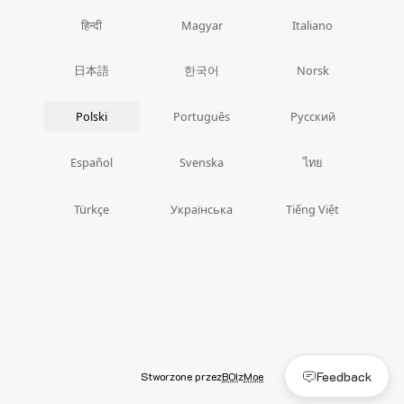
हिन्दी
Magyar
Italiano
日本語
한국어
Norsk
Polski
Português
Русский
ไทย
Español
Svenska
Türkçe
Українська
Tiếng Việt
Feedback
Stworzone przez
BOI
z
Moe