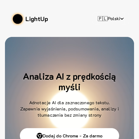
LightUp
🇵🇱
Polski
Analiza AI z prędkością
myśli
Adnotacje AI dla zaznaczonego tekstu.
Zapewnia wyjaśnienia, podsumowania, analizy i
tłumaczenia bez zmiany strony
Dodaj do Chrome - Za darmo