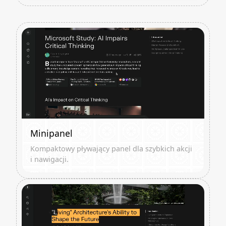
Minipanel
Kompaktowy pływający panel dla szybkich akcji
i nawigacji.