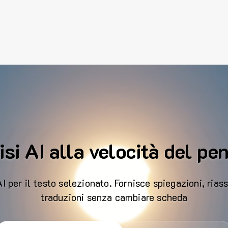
si AI alla velocità del pe
 per il testo selezionato. Fornisce spiegazioni, riass
traduzioni senza cambiare scheda