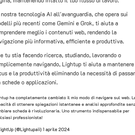
gina, mantenendo intatto il tuo flusso di lavoro.
 nostra tecnologia AI all'avanguardia, che opera sui
delli più recenti come Gemini e Grok, ti aiuta a
mprendere meglio i contenuti web, rendendo la
vigazione più informativa, efficiente e produttiva.
e tu stia facendo ricerca, studiando, lavorando o
mplicemente navigando, Lightup ti aiuta a mantenere 
cus e la produttività eliminando la necessità di passa
a schede o applicazioni.
htup ha completamente cambiato il mio modo di navigare sul web. L
acità di ottenere spiegazioni istantanee e analisi approfondite sen
biare scheda è rivoluzionaria. Uno strumento indispensabile per
lsiasi professionista!
ightUp (@Lightupaii)
1 aprile 2024