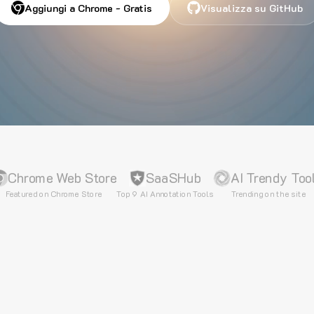
Aggiungi a Chrome - Gratis
Visualizza su GitHub
Chrome Web Store
SaaSHub
AI Trendy Too
Featured on Chrome Store
Top 9 AI Annotation Tools
Trending on the site