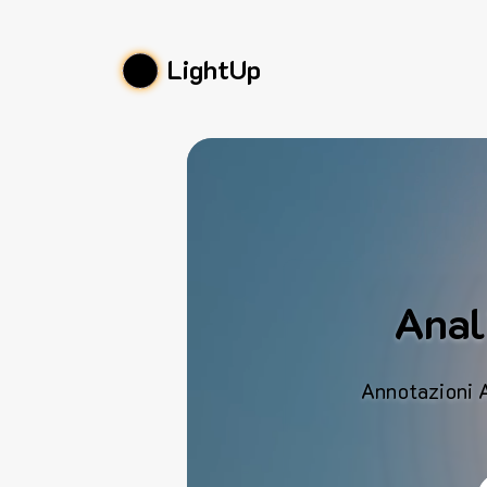
LightUp
Anali
Annotazioni AI