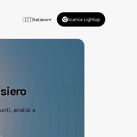
🇮🇹
Italiano
Scarica Lightup
nsiero
unti, analisi e