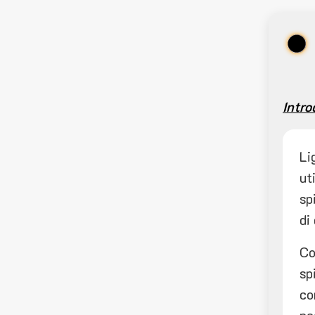
Intro
Li
ut
sp
di
Co
sp
co