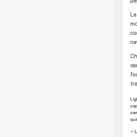
pa
La
mo
co
na
Ch
se
fo
tr
Lig
cap
cam
qua
— L