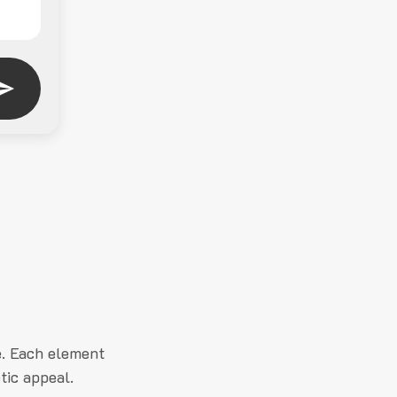
e. Each element
tic appeal.