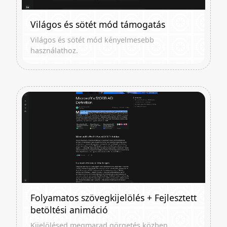
Világos és sötét mód támogatás
Világos és sötét mód kényelmesebb
használathoz.
Folyamatos szövegkijelölés + Fejlesztett
betöltési animáció
Kijelölésed megmarad görgetés közben.