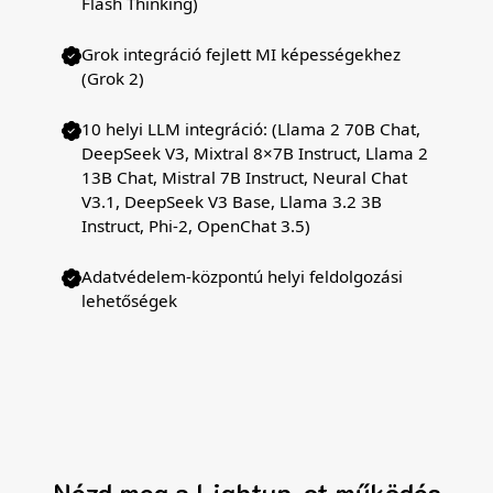
Flash Thinking)
Grok integráció fejlett MI képességekhez
(Grok 2)
10 helyi LLM integráció: (Llama 2 70B Chat,
DeepSeek V3, Mixtral 8×7B Instruct, Llama 2
13B Chat, Mistral 7B Instruct, Neural Chat
V3.1, DeepSeek V3 Base, Llama 3.2 3B
Instruct, Phi-2, OpenChat 3.5)
Adatvédelem-központú helyi feldolgozási
lehetőségek
Nézd meg a Lightup-ot működés