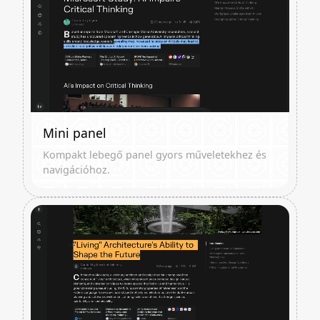
Mini panel
Kompakt lebegő panel gyors műveletekhez és
navigációhoz.