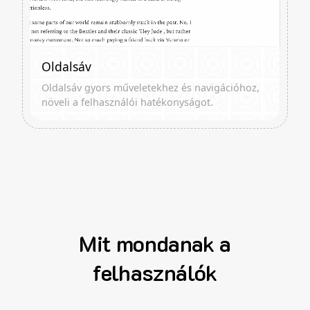
Oldalsáv
Oldalsáv gyors műveletekhez és navigációhoz,
növeli a felhasználói hatékonyságot.
Mit mondanak a
felhasználók