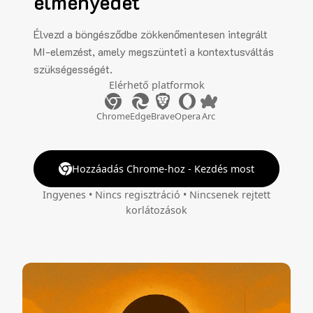
élményedet
Élvezd a böngésződbe zökkenőmentesen integrált
MI-elemzést, amely megszünteti a kontextusváltás
szükségességét.
Elérhető platformok
Chrome
Edge
Brave
Opera
Arc
Hozzáadás Chrome-hoz - Kezdés most
Ingyenes • Nincs regisztráció • Nincsenek rejtett
korlátozások