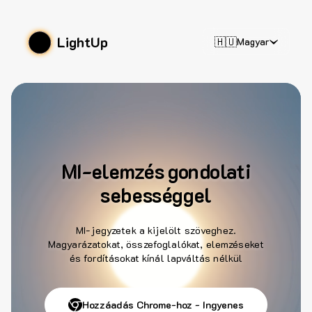
LightUp
🇭🇺
Magyar
MI-elemzés gondolati
sebességgel
MI-jegyzetek a kijelölt szöveghez.
Magyarázatokat, összefoglalókat, elemzéseket
és fordításokat kínál lapváltás nélkül
Hozzáadás Chrome-hoz - Ingyenes