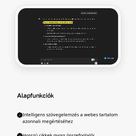
Alapfunkciók
Intelligens szövegelemzés a webes tartalom
azonnali megértéséhez
Hosszú cikkek gyors összefoglalói