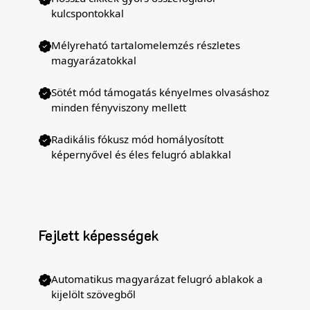
kulcspontokkal
Mélyreható tartalomelemzés részletes
magyarázatokkal
Sötét mód támogatás kényelmes olvasáshoz
minden fényviszony mellett
Radikális fókusz mód homályosított
képernyővel és éles felugró ablakkal
Fejlett képességek
Automatikus magyarázat felugró ablakok a
kijelölt szövegből