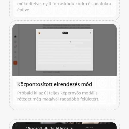
működtetve, nyílt forráskódú kódra és adatokra
építve.
Központosított elrendezés mód
Próbáld ki az új teljes képernyős modális
réteget még magával ragadóbb felületért.