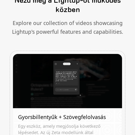
közben
Explore our collection of videos showcasing
Lightup's powerful features and capabilities.
Gyorsbillentyűk + Szövegfelolvasás
Egy eszköz, amely megjósolja következő
lépésedet. Az új Zeta modellünk által