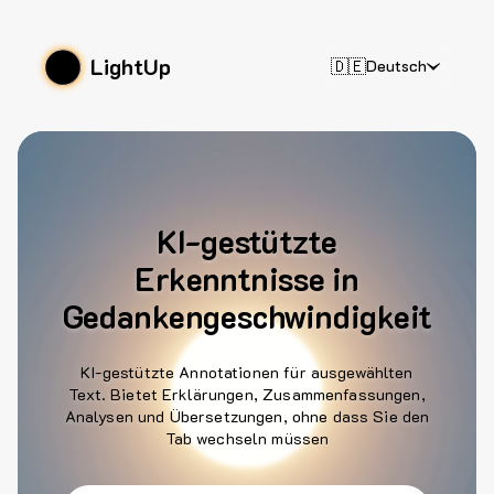
LightUp
🇩🇪
Deutsch
KI-gestützte
Erkenntnisse in
Gedankengeschwindigkeit
KI-gestützte Annotationen für ausgewählten
Text. Bietet Erklärungen, Zusammenfassungen,
Analysen und Übersetzungen, ohne dass Sie den
Tab wechseln müssen