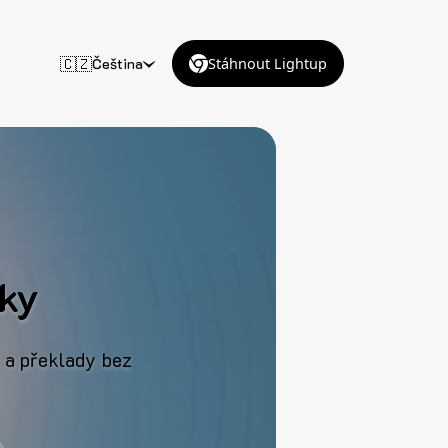
🇨🇿
Čeština
Stáhnout Lightup
nky
y a překlady bez