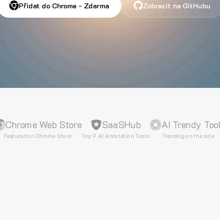
Přidat do Chrome - Zdarma
Zobrazit na GitHubu
Chrome Web Store
SaaSHub
AI Trendy Too
Featured on Chrome Store
Top 9 AI Annotation Tools
Trending on the site