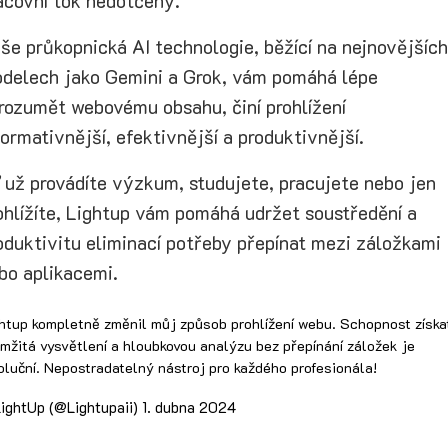
acovní tok nedotčený.
še průkopnická AI technologie, běžící na nejnovějších
delech jako Gemini a Grok, vám pomáhá lépe
rozumět webovému obsahu, činí prohlížení
formativnější, efektivnější a produktivnější.
 už provádíte výzkum, studujete, pracujete nebo jen
ohlížíte, Lightup vám pomáhá udržet soustředění a
oduktivitu eliminací potřeby přepínat mezi záložkami
bo aplikacemi.
htup kompletně změnil můj způsob prohlížení webu. Schopnost získa
mžitá vysvětlení a hloubkovou analýzu bez přepínání záložek je
oluční. Nepostradatelný nástroj pro každého profesionála!
ightUp (@Lightupaii)
1. dubna 2024