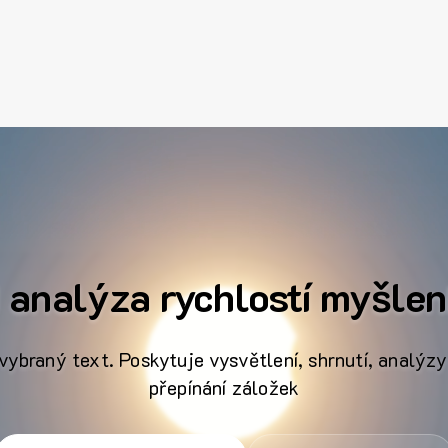
 analýza rychlostí myšle
vybraný text. Poskytuje vysvětlení, shrnutí, analýz
přepínání záložek