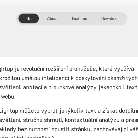
Intro
About
Features
Download
ghtup je revoluční rozšíření prohlížeče, které využívá
kročilou umělou inteligenci k poskytování okamžitých
světlení, anotací a hloubkové analýzy jakéhokoli text
 webu.
Lightup můžete vybrat jakýkoliv text a získat detailn
světlení, stručná shrnutí, kontextuální analýzu a pře
eklady bez nutnosti opustit stránku, zachovávající vá