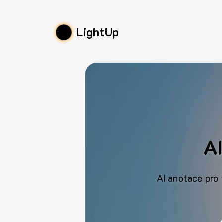
LightUp
AI
AI anotace pro 