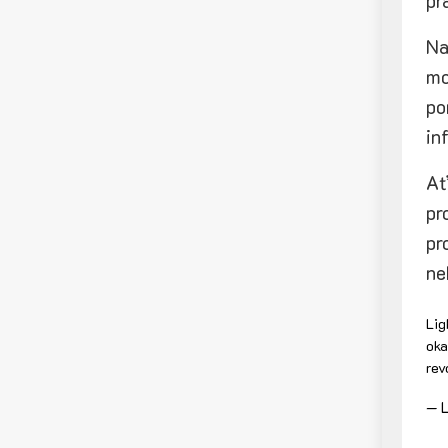
pr
Na
mo
po
in
Ať
pr
pr
ne
Lig
oka
rev
— L