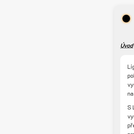
Úvod
Li
po
vy
na
S 
vy
př