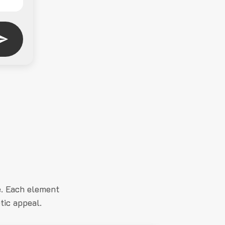
e. Each element
tic appeal.