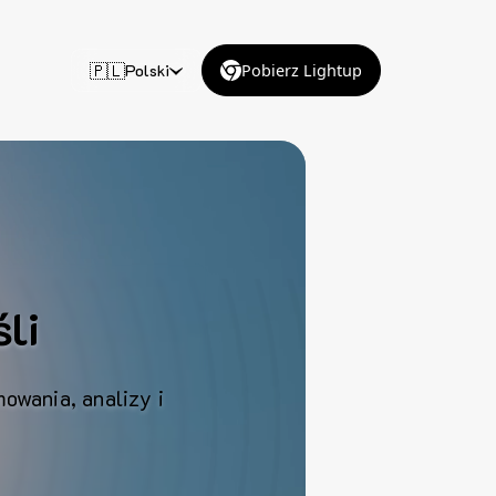
🇵🇱
Polski
Pobierz Lightup
li
owania, analizy i