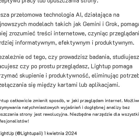
zepływu pracy lub opuszczania strony.
sza przełomowa technologia AI, działająca na
jnowszych modelach takich jak Gemini i Grok, pomag
piej zrozumieć treści internetowe, czyniąc przeglądan
rdziej informatywnym, efektywnym i produktywnym.
ezależnie od tego, czy prowadzisz badania, studiujesz
acujesz czy po prostu przeglądasz, Lightup pomaga
rzymać skupienie i produktywność, eliminując potrze
zełączania się między kartami lub aplikacjami.
htup całkowicie zmienił sposób, w jaki przeglądam internet. Możliw
zymywania natychmiastowych wyjaśnień i dogłębnej analizy bez
szczania strony jest rewolucyjna. Niezbędne narzędzie dla wszystk
fesjonalistów!
ightUp (@Lightupaii)
1 kwietnia 2024