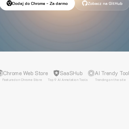
Dodaj do Chrome - Za darmo
Zobacz na GitHub
Chrome Web Store
SaaSHub
AI Trendy Too
Featured on Chrome Store
Top 9 AI Annotation Tools
Trending on the site