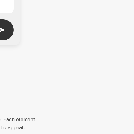
e. Each element
tic appeal.