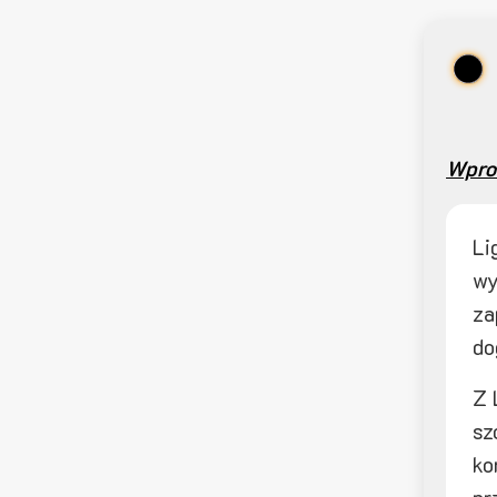
Wpro
Li
wy
za
do
Z 
sz
ko