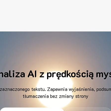
naliza AI z prędkością myś
 zaznaczonego tekstu. Zapewnia wyjaśnienia, podsum
tłumaczenia bez zmiany strony