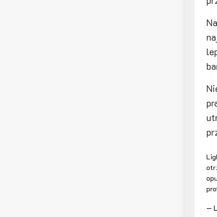
pr
Na
na
le
ba
Ni
pr
ut
pr
Lig
otr
opu
pro
— L