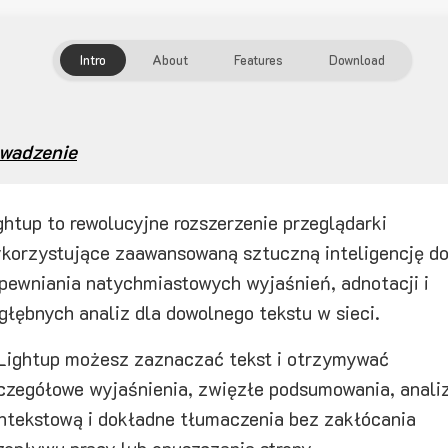
Intro
About
Features
Download
wadzenie
ghtup to rewolucyjne rozszerzenie przeglądarki
korzystujące zaawansowaną sztuczną inteligencję d
pewniania natychmiastowych wyjaśnień, adnotacji i
głębnych analiz dla dowolnego tekstu w sieci.
Lightup możesz zaznaczać tekst i otrzymywać
czegółowe wyjaśnienia, zwięzłe podsumowania, anali
ntekstową i dokładne tłumaczenia bez zakłócania