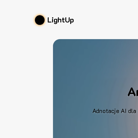
LightUp
A
Adnotacje AI dla