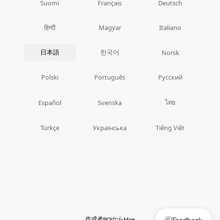
Suomi
Français
Deutsch
हिन्दी
Magyar
Italiano
日本語
한국어
Norsk
Polski
Português
Русский
ไทย
Español
Svenska
Türkçe
Українська
Tiếng Việt
作成者
から
Feedback
BOI
Moe