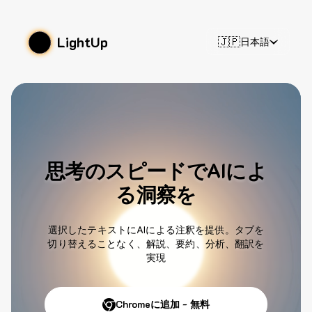
LightUp
🇯🇵
日本語
思考のスピードでAIによ
る洞察を
選択したテキストにAIによる注釈を提供。タブを
切り替えることなく、解説、要約、分析、翻訳を
実現
Chromeに追加 - 無料