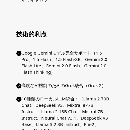
イライトカラー
技術的利点
Google Geminiモデル完全サポート（1.5
Pro、1.5 Flash、1.5 Flash-8B、Gemini 2.0
Flash-Lite、Gemini 2.0 Flash、Gemini 2.0
Flash Thinking）
高度なAI機能のためのGrok統合（Grok 2）
10種類のローカルLLM統合：（Llama 2 70B
Chat、DeepSeek V3、Mixtral 8×7B
Instruct、Llama 2 13B Chat、Mistral 7B
Instruct、Neural Chat V3.1、DeepSeek V3
Base、Llama 3.2 3B Instruct、Phi-2、