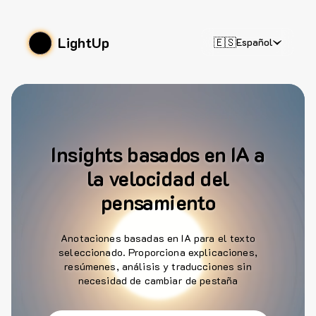
LightUp
🇪🇸
Español
Insights basados en IA a
la velocidad del
pensamiento
Anotaciones basadas en IA para el texto
seleccionado. Proporciona explicaciones,
resúmenes, análisis y traducciones sin
necesidad de cambiar de pestaña