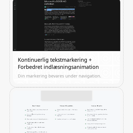
Kontinuerlig tekstmarkering +
Forbedret indlæsningsanimation
Din markering bevares under navigation.