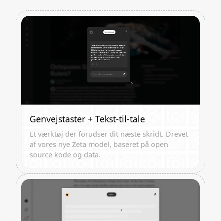
Genvejstaster + Tekst-til-tale
Et værktøj der forudser dit næste skridt. Drevet
af vores nye Zeta model, baseret på open
source kode og data.