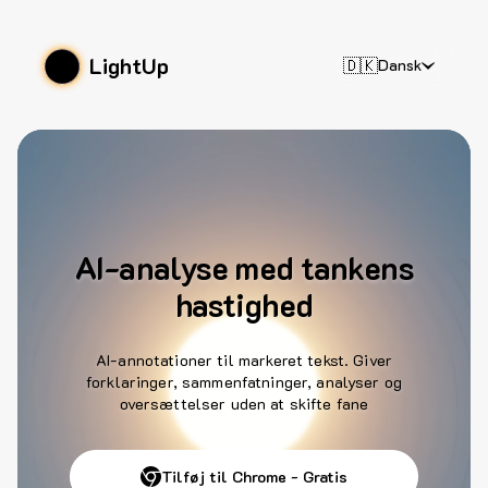
LightUp
🇩🇰
Dansk
AI-analyse med tankens
hastighed
AI-annotationer til markeret tekst. Giver
forklaringer, sammenfatninger, analyser og
oversættelser uden at skifte fane
Tilføj til Chrome - Gratis