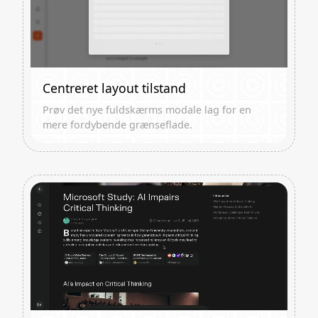
Centreret layout tilstand
Prøv det nye fuldskærms modale lag for en
mere fordybende grænseflade.