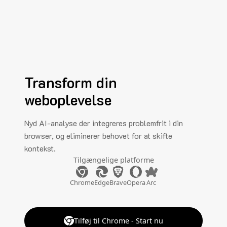
Transform din
weboplevelse
Nyd AI-analyse der integreres problemfrit i din
browser, og eliminerer behovet for at skifte
kontekst.
Tilgængelige platforme
Chrome
Edge
Brave
Opera
Arc
Tilføj til Chrome - Start nu