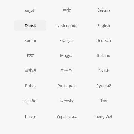
中文
العربية
Čeština
Dansk
Nederlands
English
Suomi
Français
Deutsch
हिन्दी
Magyar
Italiano
日本語
한국어
Norsk
Polski
Português
Русский
ไทย
Español
Svenska
Türkçe
Українська
Tiếng Việt