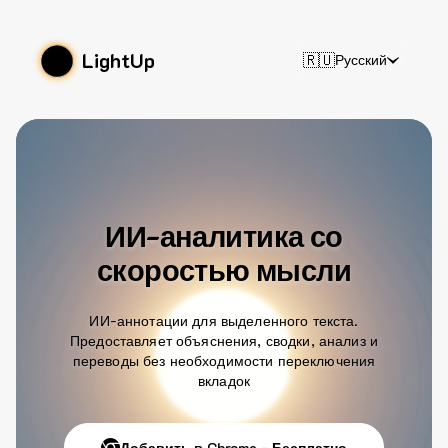
LightUp
🇷🇺
Русский
ИИ-аналитика со
скоростью мысли
ИИ-аннотации для выделенного текста.
Предоставляет объяснения, сводки, анализ и
переводы без необходимости переключения
вкладок
Добавить в Chrome - Бесплатно