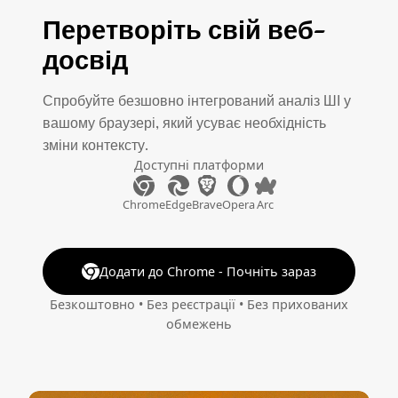
Перетворіть свій веб-
досвід
Спробуйте безшовно інтегрований аналіз ШІ у
вашому браузері, який усуває необхідність
зміни контексту.
Доступні платформи
Chrome
Edge
Brave
Opera
Arc
Додати до Chrome - Почніть зараз
Безкоштовно • Без реєстрації • Без прихованих
обмежень