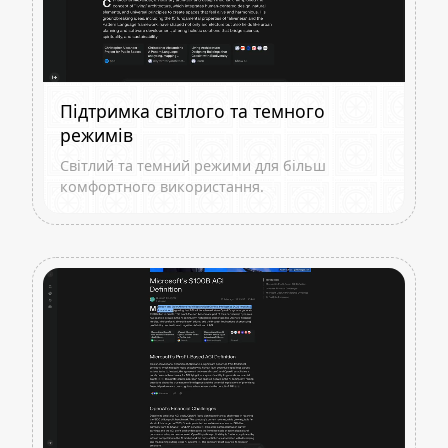
Підтримка світлого та темного
режимів
Світлий та темний режими для більш
комфортного використання.