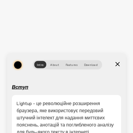
Intro
About
Features
Download
Вступ
Lightup - це революційне розширення
браузера, яке використовує передовий
штучний інтелект для надання миттєвих
пояснень, анотацій та поглибленого аналізу
для будь-якого тексту в інтернеті.