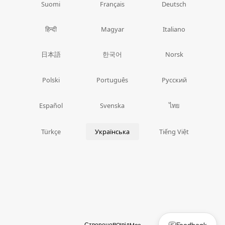
Suomi
Français
Deutsch
हिन्दी
Magyar
Italiano
日本語
한국어
Norsk
Polski
Português
Русский
ไทย
Español
Svenska
Türkçe
Українська
Tiếng Việt
Feedback
Створено
BOI
від
Moe