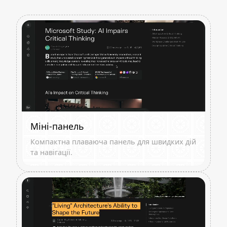
Міні-панель
Компактна плаваюча панель для швидких дій
та навігації.