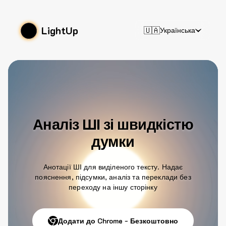
LightUp
🇺🇦
Українська
Аналіз ШІ зі швидкістю
думки
Анотації ШІ для виділеного тексту. Надає
пояснення, підсумки, аналіз та переклади без
переходу на іншу сторінку
Додати до Chrome - Безкоштовно