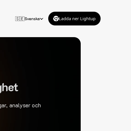
🇸🇪
Svenska
Ladda ner Lightup
ghet
ar, analyser och