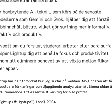
betsflöde eller lämna sidan.
r banbrytande AI-teknik, som körs på de senaste
dellerna som Gemini och Grok, hjälper dig att förstå
bbinnehåll bättre, vilket gör surfning mer informativ,
fektiv och produktiv.
vsett om du forskar, studerar, arbetar eller bara surfa
älper Lightup dig att behålla fokus och produktivitet
nom att eliminera behovet av att växla mellan flikar
ler appar.
htup har helt förändrat hur jag surfar på webben. Möjligheten att få
delbara förklaringar och djupgående analys utan att lämna sidan ä
olutionerande. Ett essentiellt verktyg för alla proffs!
ightUp (@Lightupaii)
1 april 2024