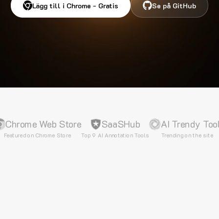
Lägg till i Chrome - Gratis
Se på GitHub
Chrome Web Store
SaaSHub
AI Trendy Too
Featured on Chrome Store
Top 9 AI Annotation Tools
Trending on the site