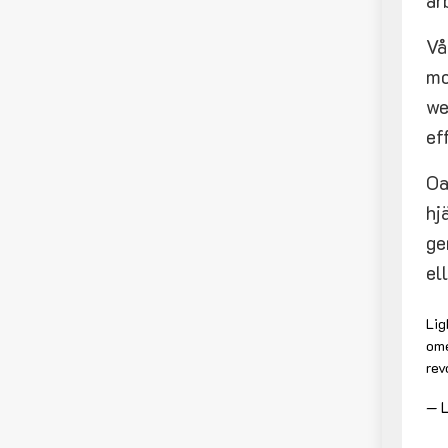
ar
Vå
mo
we
ef
Oa
hj
ge
el
Lig
ome
rev
— L