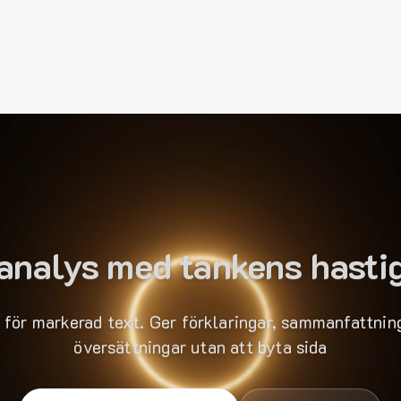
analys med tankens hasti
 för markerad text. Ger förklaringar, sammanfattning
översättningar utan att byta sida