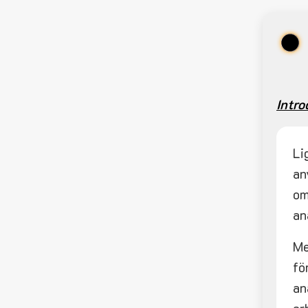
Intro
Li
an
om
an
Me
fö
an