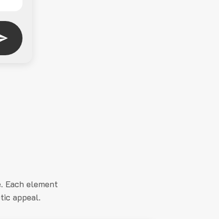
e. Each element
tic appeal.