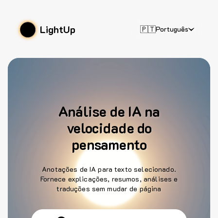
LightUp
🇵🇹
Português
Análise de IA na
velocidade do
pensamento
Anotações de IA para texto selecionado.
Fornece explicações, resumos, análises e
traduções sem mudar de página