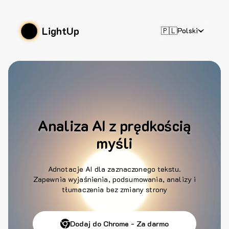
LightUp
🇵🇱
Polski
Analiza AI z prędkością
myśli
Adnotacje AI dla zaznaczonego tekstu.
Zapewnia wyjaśnienia, podsumowania, analizy i
tłumaczenia bez zmiany strony
Dodaj do Chrome - Za darmo