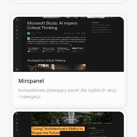
Minipanel
Kompaktowy pływający panel dla szybkich akcji
i nawigacji.