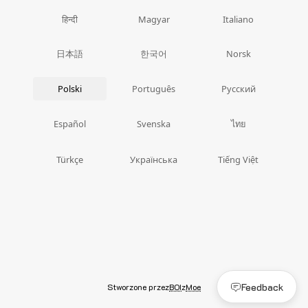
हिन्दी
Magyar
Italiano
日本語
한국어
Norsk
Polski
Português
Русский
ไทย
Español
Svenska
Türkçe
Українська
Tiếng Việt
Feedback
Stworzone przez
BOI
z
Moe