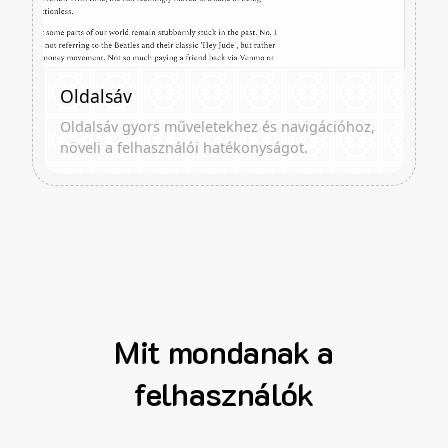
Oldalsáv
Oldalsáv gyors műveletekhez és navigációhoz,
növeli a felhasználói hatékonyságot.
Mit mondanak a
felhasználók