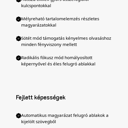
kulcspontokkal
Mélyreható tartalomelemzés részletes
magyarázatokkal
Sötét mód támogatás kényelmes olvasáshoz
minden fényviszony mellett
Radikális fókusz mód homályosított
képernyővel és éles felugró ablakkal
Fejlett képességek
Automatikus magyarázat felugró ablakok a
kijelölt szövegből