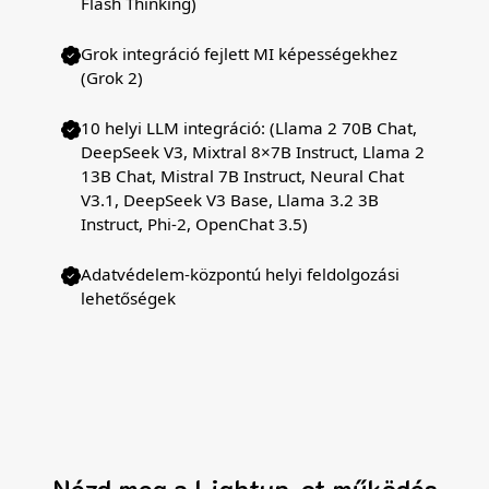
Flash Thinking)
Grok integráció fejlett MI képességekhez
(Grok 2)
10 helyi LLM integráció: (Llama 2 70B Chat,
DeepSeek V3, Mixtral 8×7B Instruct, Llama 2
13B Chat, Mistral 7B Instruct, Neural Chat
V3.1, DeepSeek V3 Base, Llama 3.2 3B
Instruct, Phi-2, OpenChat 3.5)
Adatvédelem-központú helyi feldolgozási
lehetőségek
Nézd meg a Lightup-ot működés