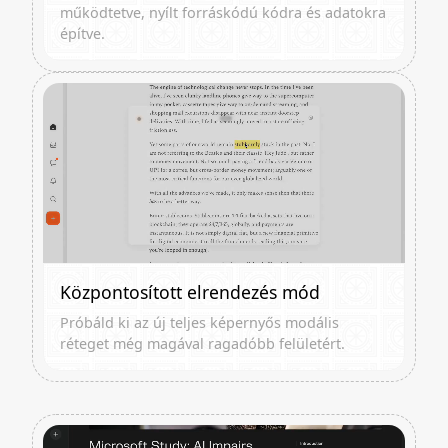
működtetve, nyílt forráskódú kódra és adatokra
építve.
Központosított elrendezés mód
Próbáld ki az új teljes képernyős modális
réteget még magával ragadóbb felületért.