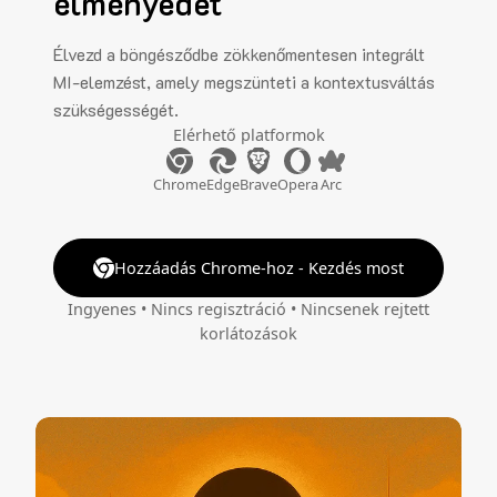
élményedet
Élvezd a böngésződbe zökkenőmentesen integrált
MI-elemzést, amely megszünteti a kontextusváltás
szükségességét.
Elérhető platformok
Chrome
Edge
Brave
Opera
Arc
Hozzáadás Chrome-hoz - Kezdés most
Ingyenes • Nincs regisztráció • Nincsenek rejtett
korlátozások