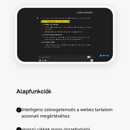
Alapfunkciók
Intelligens szövegelemzés a webes tartalom
azonnali megértéséhez
Hosszú cikkek gyors összefoglalói