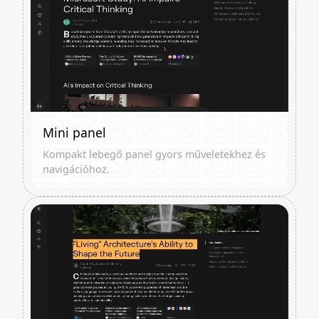
Mini panel
Kompakt lebegő panel gyors műveletekhez és
navigációhoz.