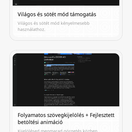
Világos és sötét mód támogatás
Világos és sötét mód kényelmesebb
használathoz.
Folyamatos szövegkijelölés + Fejlesztett
betöltési animáció
Kijelölésed megmarad görgetés közben.