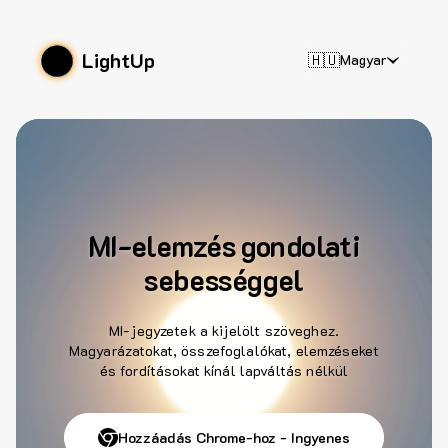
LightUp
🇭🇺
Magyar
MI-elemzés gondolati
sebességgel
MI-jegyzetek a kijelölt szöveghez.
Magyarázatokat, összefoglalókat, elemzéseket
és fordításokat kínál lapváltás nélkül
Hozzáadás Chrome-hoz - Ingyenes