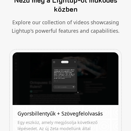
közben
Explore our collection of videos showcasing
Lightup's powerful features and capabilities.
Gyorsbillentyűk + Szövegfelolvasás
Egy eszköz, amely megjósolja következő
lépésedet. Az új Zeta modellünk által