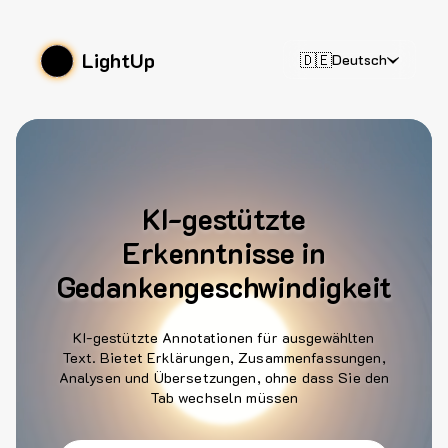
LightUp
🇩🇪
Deutsch
KI-gestützte
Erkenntnisse in
Gedankengeschwindigkeit
KI-gestützte Annotationen für ausgewählten
Text. Bietet Erklärungen, Zusammenfassungen,
Analysen und Übersetzungen, ohne dass Sie den
Tab wechseln müssen