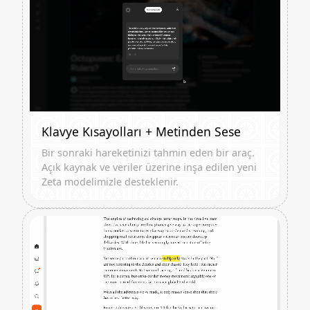
Klavye Kısayolları + Metinden Sese
Bir sonraki hareketinizi tahmin eden bir araç.
Açık kaynak ve veriler üzerine inşa edilen yeni
Zeta modelimizle desteklenir.