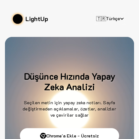
LightUp
🇹🇷
Türkçe
Düşünce Hızında Yapay
Zeka Analizi
Seçilen metin için yapay zeka notları. Sayfa
değiştirmeden açıklamalar, özetler, analizler
ve çeviriler sağlar
Chrome'a Ekle - Ücretsiz