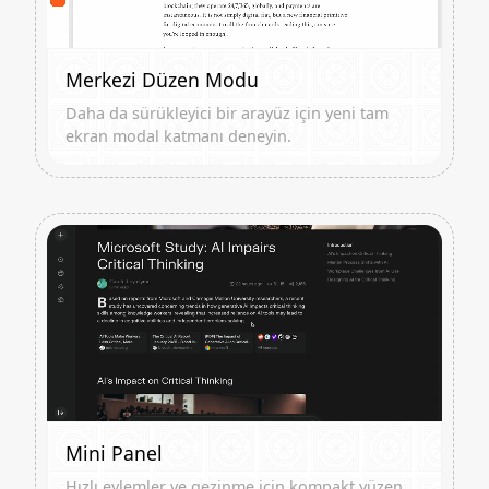
Merkezi Düzen Modu
Daha da sürükleyici bir arayüz için yeni tam
ekran modal katmanı deneyin.
Mini Panel
Hızlı eylemler ve gezinme için kompakt yüzen