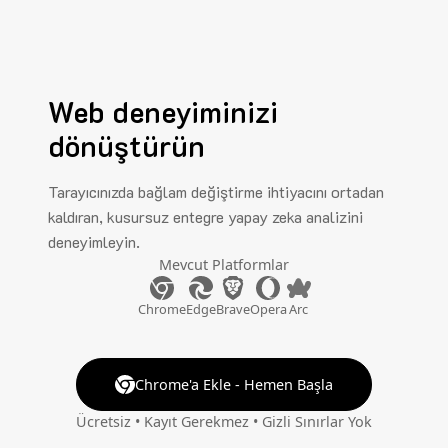
Web deneyiminizi
dönüştürün
Tarayıcınızda bağlam değiştirme ihtiyacını ortadan
kaldıran, kusursuz entegre yapay zeka analizini
deneyimleyin.
Mevcut Platformlar
Chrome
Edge
Brave
Opera
Arc
Chrome'a Ekle - Hemen Başla
Ücretsiz • Kayıt Gerekmez • Gizli Sınırlar Yok