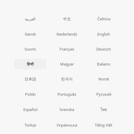
中文
العربية
Čeština
Dansk
Nederlands
English
Suomi
Français
Deutsch
हिन्दी
Magyar
Italiano
日本語
한국어
Norsk
Polski
Português
Русский
ไทย
Español
Svenska
Türkçe
Українська
Tiếng Việt