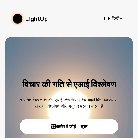
LightUp
🇮🇳
हिन्दी
विचार की गति से एआई विश्लेषण
चयनित टेक्स्ट के लिए एआई टिप्पणियां। टैब बदले बिना व्याख्याएं,
सारांश, विश्लेषण और अनुवाद प्रदान करता है
क्रोम में जोड़ें - मुफ्त