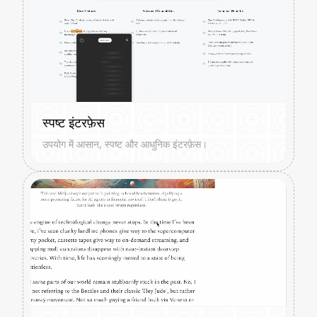
स्पष्ट इंटरफ़ेस
उपयोग में आसान, स्पष्ट और आधुनिक इंटरफ़ेस।