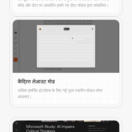
कोड और डेटा पर आधारित हमारे नए ज़ेटा मॉडल द्वारा संचालित।
केंद्रित लेआउट मोड
अधिक इमर्सिव इंटरफ़ेस के लिए नई फुल-स्क्रीन मोडल लेयर
आज़माएं।