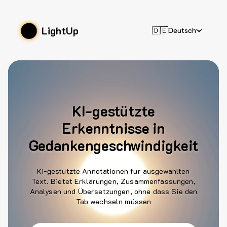
LightUp
🇩🇪
Deutsch
KI-gestützte
Erkenntnisse in
Gedankengeschwindigkeit
KI-gestützte Annotationen für ausgewählten
Text. Bietet Erklärungen, Zusammenfassungen,
Analysen und Übersetzungen, ohne dass Sie den
Tab wechseln müssen