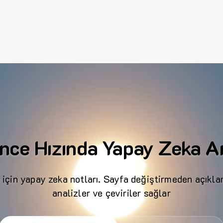
nce Hızında Yapay Zeka An
 için yapay zeka notları. Sayfa değiştirmeden açıklam
analizler ve çeviriler sağlar