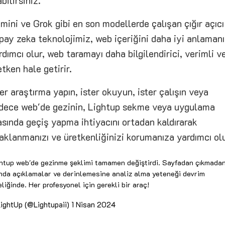
abilirsiniz.
mini ve Grok gibi en son modellerde çalışan çığır açıcı
pay zeka teknolojimiz, web içeriğini daha iyi anlaman
rdımcı olur, web taramayı daha bilgilendirici, verimli v
etken hale getirir.
ter araştırma yapın, ister okuyun, ister çalışın veya
dece web'de gezinin, Lightup sekme veya uygulama
asında geçiş yapma ihtiyacını ortadan kaldırarak
aklanmanızı ve üretkenliğinizi korumanıza yardımcı olu
htup web'de gezinme şeklimi tamamen değiştirdi. Sayfadan çıkmada
nda açıklamalar ve derinlemesine analiz alma yeteneği devrim
eliğinde. Her profesyonel için gerekli bir araç!
ightUp (@Lightupaii)
1 Nisan 2024