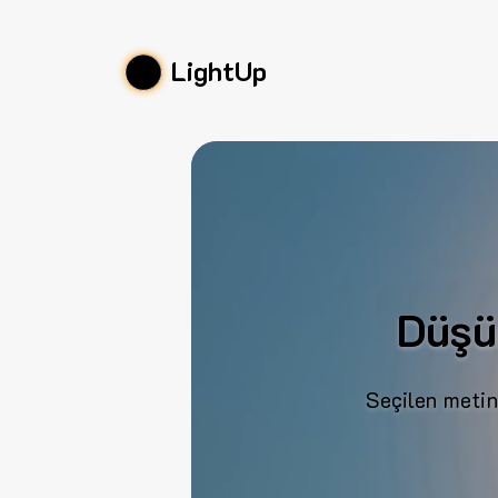
LightUp
Düşü
Seçilen metin