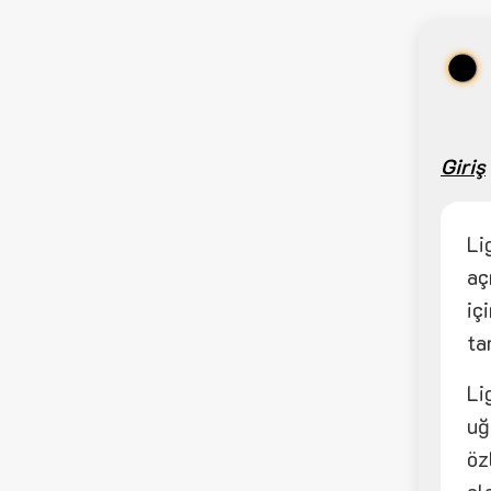
Giriş
Li
aç
iç
ta
Li
uğ
öz