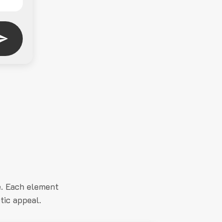
e. Each element
tic appeal.