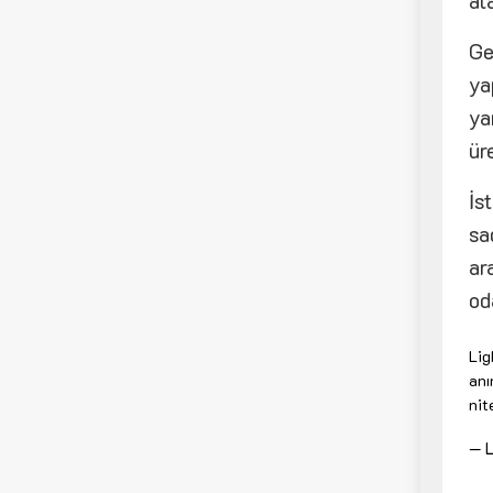
al
Ge
ya
ya
ür
İs
sa
ar
od
Lig
anı
nit
— L