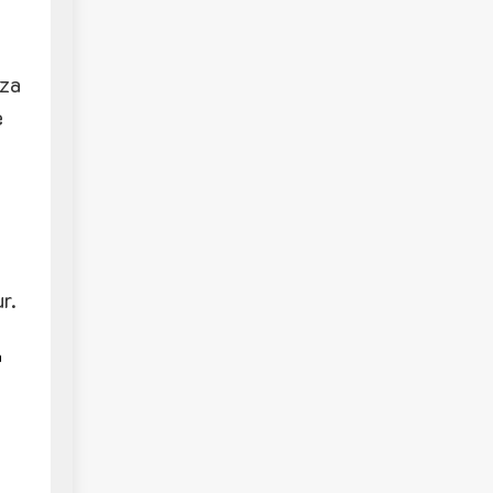
ıza
e
r.
n