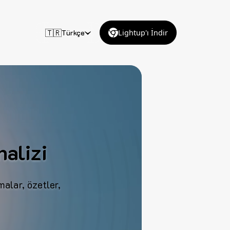
🇹🇷
Türkçe
Lightup'ı İndir
alizi
alar, özetler,