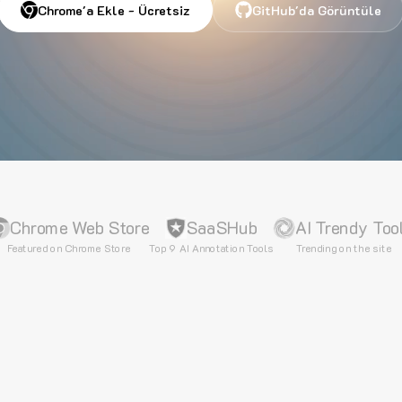
Chrome'a Ekle - Ücretsiz
GitHub'da Görüntüle
Chrome Web Store
SaaSHub
AI Trendy Too
Featured on Chrome Store
Top 9 AI Annotation Tools
Trending on the site