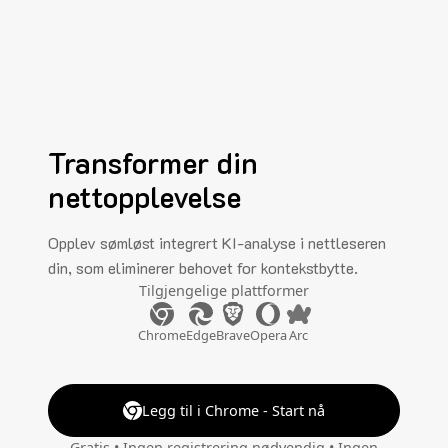
Transformer din
nettopplevelse
Opplev sømløst integrert KI-analyse i nettleseren
din, som eliminerer behovet for kontekstbytte.
Tilgjengelige plattformer
Chrome
Edge
Brave
Opera
Arc
Legg til i Chrome - Start nå
Gratis • Ingen registrering nødvendig • Ingen