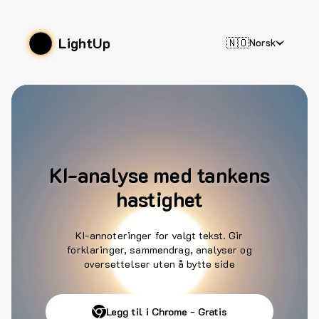
LightUp
🇳🇴
Norsk
KI-analyse med tankens
hastighet
KI-annoteringer for valgt tekst. Gir
forklaringer, sammendrag, analyser og
oversettelser uten å bytte side
Legg til i Chrome - Gratis