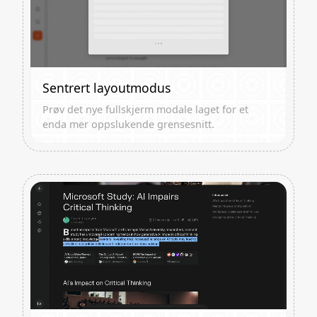
Sentrert layoutmodus
Prøv det nye fullskjerm modale laget for et
enda mer oppslukende grensesnitt.