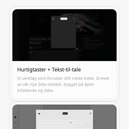
Hurtigtaster + Tekst-til-tale
Et verktøy som forutser ditt neste trekk. Drevet
av vår nye Zeta-modell, bygget på åpen
kildekode og data.