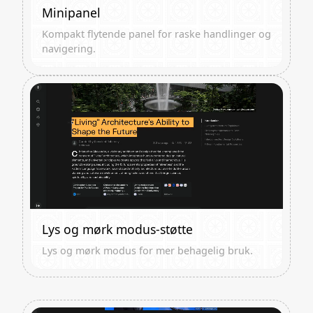
Minipanel
Kompakt flytende panel for raske handlinger og
navigering.
Lys og mørk modus-støtte
Lys og mørk modus for mer behagelig bruk.