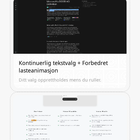
Kontinuerlig tekstvalg + Forbedret
lasteanimasjon
Ditt valg opprettholdes mens du ruller.