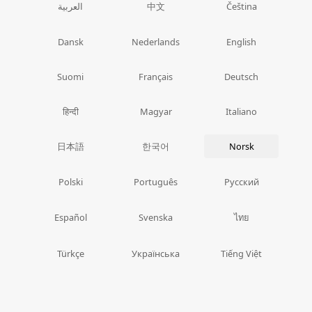
中文
العربية
Čeština
Dansk
Nederlands
English
Suomi
Français
Deutsch
हिन्दी
Magyar
Italiano
日本語
한국어
Norsk
Polski
Português
Русский
ไทย
Español
Svenska
Türkçe
Українська
Tiếng Việt