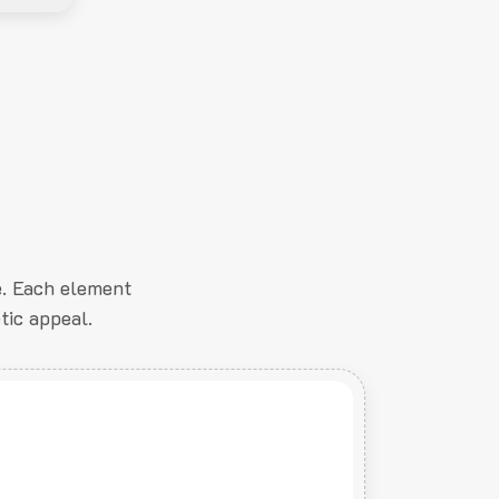
e. Each element
tic appeal.