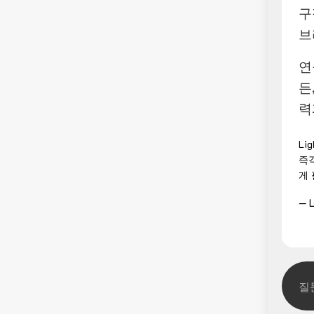
구
브
연
든
력
Li
즉
게
— L