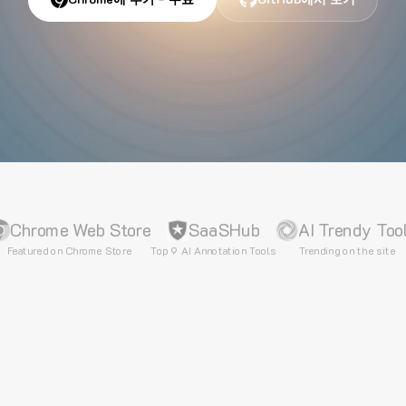
Chrome Web Store
SaaSHub
AI Trendy Too
Featured on Chrome Store
Top 9 AI Annotation Tools
Trending on the site