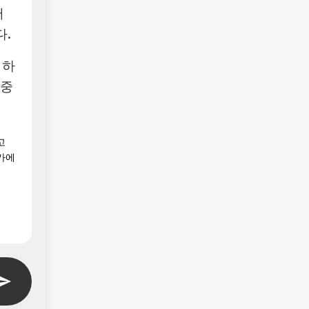
어
.
 하
집중
고
가에