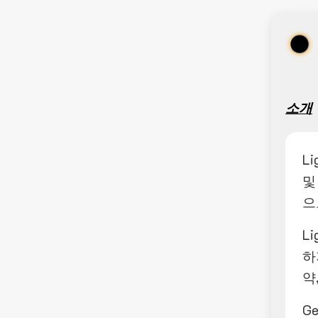
소개
L
및
으
L
하
약
G