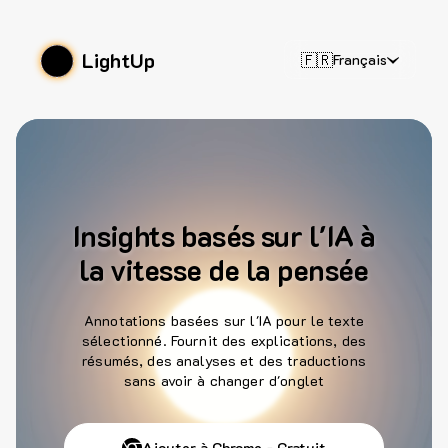
LightUp
🇫🇷
Français
Insights basés sur l'IA à
la vitesse de la pensée
Annotations basées sur l'IA pour le texte
sélectionné. Fournit des explications, des
résumés, des analyses et des traductions
sans avoir à changer d'onglet
Ajouter à Chrome - Gratuit