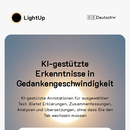
LightUp
🇩🇪
Deutsch
KI-gestützte
Erkenntnisse in
Gedankengeschwindigkeit
KI-gestützte Annotationen für ausgewählten
Text. Bietet Erklärungen, Zusammenfassungen,
Analysen und Übersetzungen, ohne dass Sie den
Tab wechseln müssen