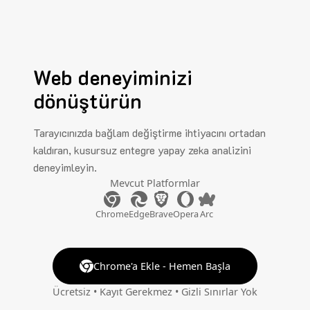
Web deneyiminizi
dönüştürün
Tarayıcınızda bağlam değiştirme ihtiyacını ortadan
kaldıran, kusursuz entegre yapay zeka analizini
deneyimleyin.
Mevcut Platformlar
Chrome
Edge
Brave
Opera
Arc
Chrome'a Ekle - Hemen Başla
Ücretsiz • Kayıt Gerekmez • Gizli Sınırlar Yok