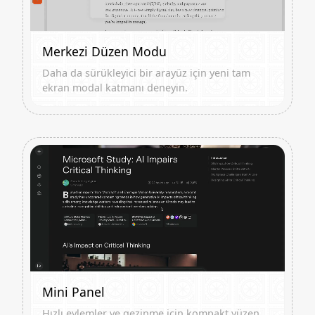
Merkezi Düzen Modu
Daha da sürükleyici bir arayüz için yeni tam
ekran modal katmanı deneyin.
Mini Panel
Hızlı eylemler ve gezinme için kompakt yüzen