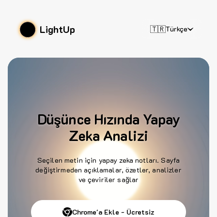
LightUp
🇹🇷
Türkçe
Düşünce Hızında Yapay
Zeka Analizi
Seçilen metin için yapay zeka notları. Sayfa
değiştirmeden açıklamalar, özetler, analizler
ve çeviriler sağlar
Chrome'a Ekle - Ücretsiz