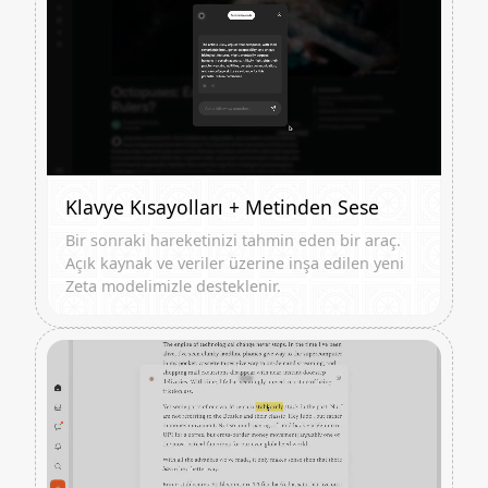
Klavye Kısayolları + Metinden Sese
Bir sonraki hareketinizi tahmin eden bir araç.
Açık kaynak ve veriler üzerine inşa edilen yeni
Zeta modelimizle desteklenir.