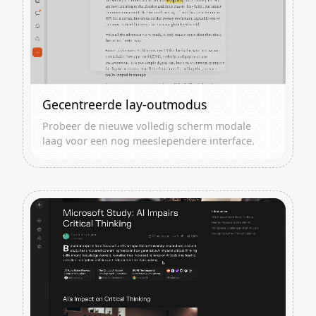
Gecentreerde lay-outmodus
Probeer de nieuwe volledig scherm modale
laag voor een nog meeslependere interface.