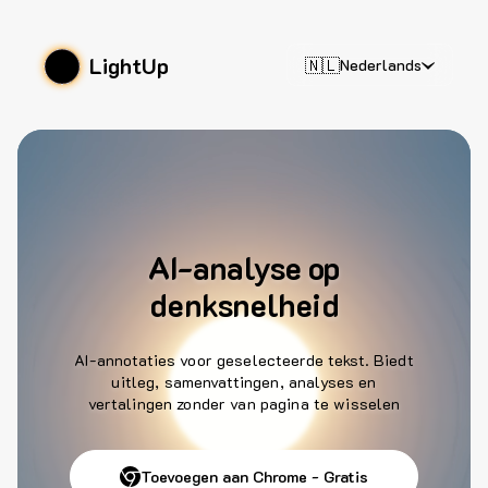
LightUp
🇳🇱
Nederlands
AI-analyse op
denksnelheid
AI-annotaties voor geselecteerde tekst. Biedt
uitleg, samenvattingen, analyses en
vertalingen zonder van pagina te wisselen
Toevoegen aan Chrome - Gratis