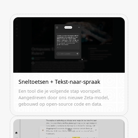
Sneltoetsen + Tekst-naar-spraak
Een tool die je volgende stap voorspelt.
Aangedreven door ons nieuwe Zeta-model,
gebouwd op open-source code en data.