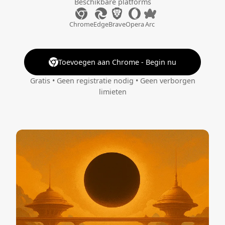
Beschikbare platforms
Chrome
Edge
Brave
Opera
Arc
Toevoegen aan Chrome - Begin nu
Gratis • Geen registratie nodig • Geen verborgen
limieten