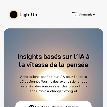
LightUp
🇫🇷
Français
Insights basés sur l'IA à
la vitesse de la pensée
Annotations basées sur l'IA pour le texte
sélectionné. Fournit des explications, des
résumés, des analyses et des traductions
sans avoir à changer d'onglet
Ajouter à Chrome - Gratuit