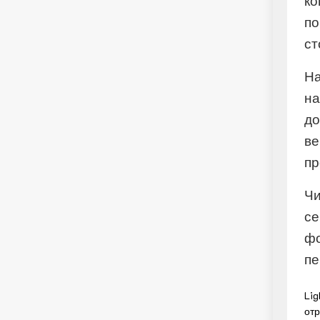
ко
по
ст
На
на
до
ве
пр
Чи
се
фо
пе
Lig
отр