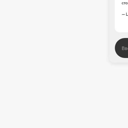
сто
— L