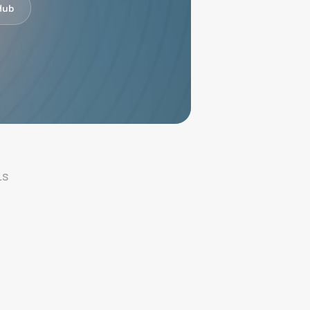
Hub
ls