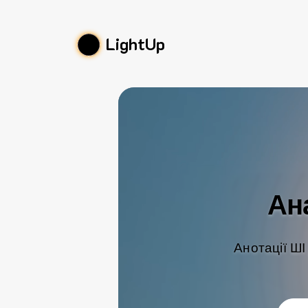
LightUp
Ан
Анотації ШІ