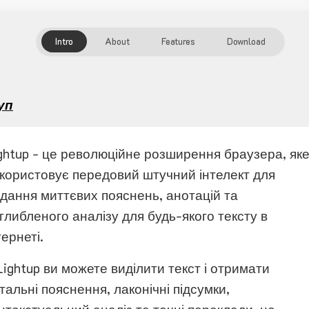
Intro
About
Features
Download
уп
ghtup - це революційне розширення браузера, як
користовує передовий штучний інтелект для
дання миттєвих пояснень, анотацій та
глибленого аналізу для будь-якого тексту в
тернеті.
Lightup ви можете виділити текст і отримати
тальні пояснення, лаконічні підсумки,