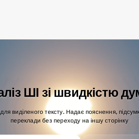
аліз ШІ зі швидкістю ду
 для виділеного тексту. Надає пояснення, підсумк
переклади без переходу на іншу сторінку