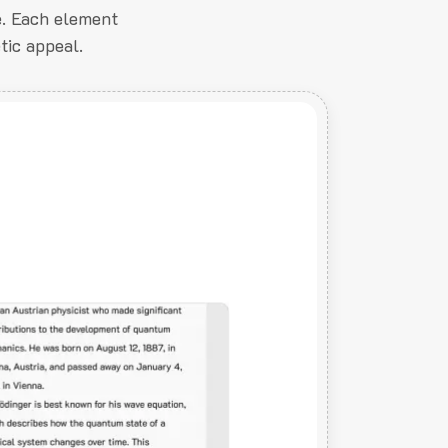
e. Each element
tic appeal.