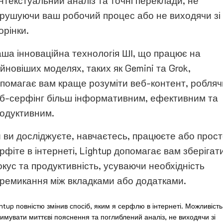
нтекстуальний аналіз та точні переклади, не
рушуючи ваш робочий процес або не виходячи зі
орінки.
ша інноваційна технологія ШІ, що працює на
йновіших моделях, таких як Gemini та Grok,
помагає вам краще розуміти веб-контент, робляч
б-серфінг більш інформативним, ефективним та
одуктивним.
 ви досліджуєте, навчаєтесь, працюєте або прос
рфіте в інтернеті, Lightup допомагає вам зберігат
кус та продуктивність, усуваючи необхідність
ремикання між вкладками або додатками.
htup повністю змінив спосіб, яким я серфлю в інтернеті. Можливість
имувати миттєві пояснення та поглиблений аналіз, не виходячи зі