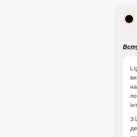
Вст
Li
ви
на
по
ін
З 
де