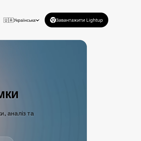
🇺🇦
Українська
Завантажити Lightup
мки
и, аналіз та