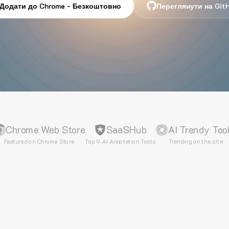
Додати до Chrome - Безкоштовно
Переглянути на Git
Chrome Web Store
SaaSHub
AI Trendy Too
Featured on Chrome Store
Top 9 AI Annotation Tools
Trending on the site